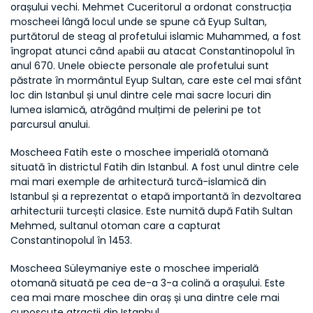
orașului vechi. Mehmet Cuceritorul a ordonat construcția 
moscheei lângă locul unde se spune că Eyup Sultan, 
purtătorul de steag al profetului islamic Muhammed, a fost 
îngropat atunci când араbii au atacat Constantinopolul în 
anul 670. Unele obiecte personale ale profetului sunt 
păstrate în mormântul Eyup Sultan, care este cel mai sfânt 
loc din Istanbul și unul dintre cele mai sacre locuri din 
lumea islamică, atrăgând mulțimi de pelerini pe tot 
parcursul anului.
Moscheea Fatih este o moschee imperială otomană 
situată în districtul Fatih din Istanbul. A fost unul dintre cele 
mai mari exemple de arhitectură turcă-islamică din 
Istanbul și a reprezentat o etapă importantă în dezvoltarea 
arhitecturii turcești clasice. Este numită după Fatih Sultan 
Mehmed, sultanul otoman care a capturat 
Constantinopolul în 1453.
Moscheea Süleymaniye este o moschee imperială 
otomană situată pe cea de-a 3-a colină a orașului. Este 
cea mai mare moschee din oraș și una dintre cele mai 
cunoscute atracții din Istanbul.