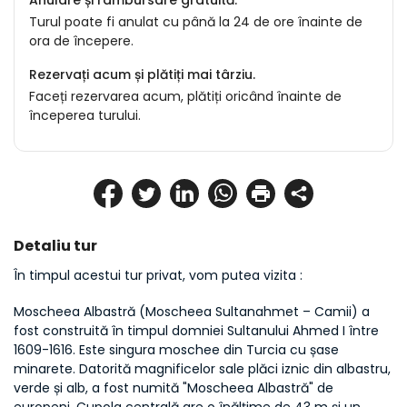
Anulare și rambursare gratuită.
Turul poate fi anulat cu până la 24 de ore înainte de
ora de începere.
Rezervați acum și plătiți mai târziu.
Faceți rezervarea acum, plătiți oricând înainte de
începerea turului.
Detaliu tur
În timpul acestui tur privat, vom putea vizita :
Moscheea Albastră (Moscheea Sultanahmet – Camii) a 
fost construită în timpul domniei Sultanului Ahmed I între 
1609-1616. Este singura moschee din Turcia cu șase 
minarete. Datorită magnificelor sale plăci iznic din albastru, 
verde și alb, a fost numită "Moscheea Albastră" de 