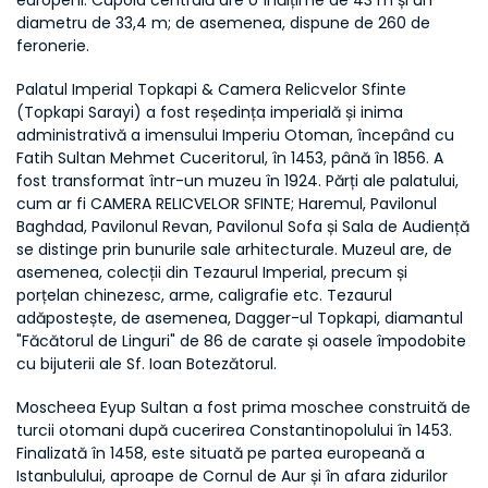
europeni. Cupola centrală are o înălțime de 43 m și un 
diametru de 33,4 m; de asemenea, dispune de 260 de 
feronerie.
Palatul Imperial Topkapi & Camera Relicvelor Sfinte 
(Topkapi Sarayi) a fost reședința imperială și inima 
administrativă a imensului Imperiu Otoman, începând cu 
Fatih Sultan Mehmet Cuceritorul, în 1453, până în 1856. A 
fost transformat într-un muzeu în 1924. Părți ale palatului, 
cum ar fi CAMERA RELICVELOR SFINTE; Haremul, Pavilonul 
Baghdad, Pavilonul Revan, Pavilonul Sofa și Sala de Audiență 
se distinge prin bunurile sale arhitecturale. Muzeul are, de 
asemenea, colecții din Tezaurul Imperial, precum și 
porțelan chinezesc, arme, caligrafie etc. Tezaurul 
adăpostește, de asemenea, Dagger-ul Topkapi, diamantul 
"Făcătorul de Linguri" de 86 de carate și oasele împodobite 
cu bijuterii ale Sf. Ioan Botezătorul.
Moscheea Eyup Sultan a fost prima moschee construită de 
turcii otomani după cucerirea Constantinopolului în 1453. 
Finalizată în 1458, este situată pe partea europeană a 
Istanbulului, aproape de Cornul de Aur și în afara zidurilor 