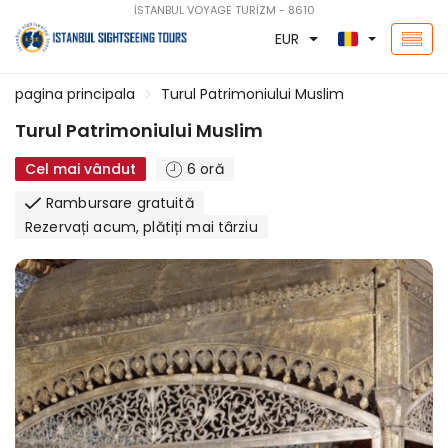
İSTANBUL VOYAGE TURİZM - 8610
EUR
pagina principala
Turul Patrimoniului Muslim
Turul Patrimoniului Muslim
Cel mai vândut
6 oră
Rambursare gratuită
Rezervați acum, plătiți mai târziu