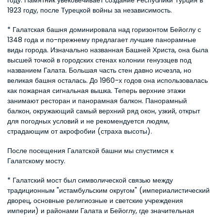
году. Памятник увековечивает создание Республики Турция в 
1923 году, после Турецкой войны за независимость.
* Галатская башня доминировала над горизонтом Бейоглу с 
1348 года и по-прежнему предлагает лучшие панорамные 
виды города. Изначально названная Башней Христа, она была 
высшей точкой в городских стенах колонии генуэзцев под 
названием Галата. Большая часть стен давно исчезла, но 
великая башня осталась. До 1960-х годов она использовалась 
как пожарная сигнальная вышка. Теперь верхние этажи 
занимают ресторан и панорамная балкон. Панорамный 
балкон, окружающий самый верхний ряд окон, узкий, открыт 
для погодных условий и не рекомендуется людям, 
страдающим от акрофобии (страха высоты).
После посещения Галатской башни мы спустимся к 
Галатскому мосту.
* Галатский мост был символической связью между 
традиционным "истамбульским округом" (империалистический 
дворец, основные религиозные и светские учреждения 
империи) и районами Галата и Бейоглу, где значительная 