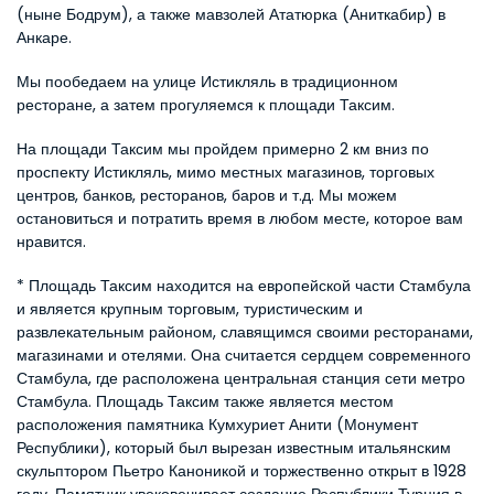
(ныне Бодрум), а также мавзолей Ататюрка (Аниткабир) в 
Анкаре.
Мы пообедаем на улице Истикляль в традиционном 
ресторане, а затем прогуляемся к площади Таксим.
На площади Таксим мы пройдем примерно 2 км вниз по 
проспекту Истикляль, мимо местных магазинов, торговых 
центров, банков, ресторанов, баров и т.д. Мы можем 
остановиться и потратить время в любом месте, которое вам 
нравится.
* Площадь Таксим находится на европейской части Стамбула 
и является крупным торговым, туристическим и 
развлекательным районом, славящимся своими ресторанами, 
магазинами и отелями. Она считается сердцем современного 
Стамбула, где расположена центральная станция сети метро 
Стамбула. Площадь Таксим также является местом 
расположения памятника Кумхуриет Анити (Монумент 
Республики), который был вырезан известным итальянским 
скульптором Пьетро Каноникой и торжественно открыт в 1928 