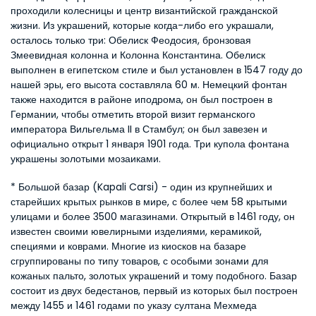
проходили колесницы и центр византийской гражданской 
жизни. Из украшений, которые когда-либо его украшали, 
осталось только три: Обелиск Феодосия, бронзовая 
Змеевидная колонна и Колонна Константина. Обелиск 
выполнен в египетском стиле и был установлен в 1547 году до 
нашей эры, его высота составляла 60 м. Немецкий фонтан 
также находится в районе иподрома, он был построен в 
Германии, чтобы отметить второй визит германского 
императора Вильгельма II в Стамбул; он был завезен и 
официально открыт 1 января 1901 года. Три купола фонтана 
украшены золотыми мозаиками.
* Большой базар (Kapali Carsi) - один из крупнейших и 
старейших крытых рынков в мире, с более чем 58 крытыми 
улицами и более 3500 магазинами. Открытый в 1461 году, он 
известен своими ювелирными изделиями, керамикой, 
специями и коврами. Многие из киосков на базаре 
сгруппированы по типу товаров, с особыми зонами для 
кожаных пальто, золотых украшений и тому подобного. Базар 
состоит из двух бедестанов, первый из которых был построен 
между 1455 и 1461 годами по указу султана Мехмеда 