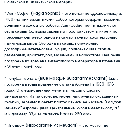
Османской и Византийской империй:
* Айя-София (Hagia Sophia) - это поистине вдохновляющий, 
1400-летний византийский собор, который содержит мозаики, 
реликвии и железные работы. Айя-София почти тысячу лет 
была самым большим закрытым пространством в мире и по-
прежнему считается одной из самых важных архитектурных 
памятников мира. Это одна из самых популярных 
достопримечательностей Турции, привлекающая своими 
размерами, архитектурой, мозаиками и искусством. Она была 
построена во времена византийского императора Юстиниана 
в VI веке нашей эры.
* Голубая мечеть (Blue Mosque, Sultanahmet Camii) была 
построена в годы правления султана Ахмеда I в 1609-1616 
годах. Это единственная мечеть в Турции с шестью 
минаретами. Из-за своих великолепных ручных окрашенных 
голубых, зеленых и белых плиток Изника, ее назвали "Голубой 
мечетью" европейцами. Центральный купол имеет высоту 43 
м и диаметр 33,4 м; он также boasts 260 окон.
* Иподром (Hippodrome, At Meydani) - это место, где 