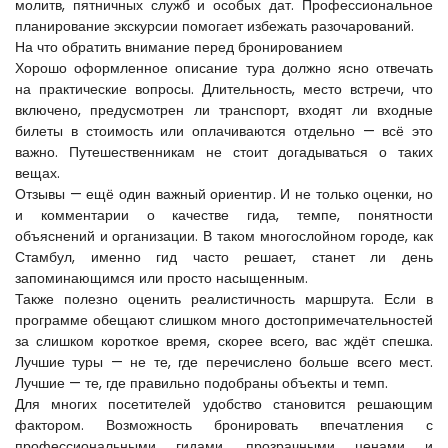
молитв, пятничных служб и особых дат. Профессиональное 
планирование экскурсии помогает избежать разочарований.
На что обратить внимание перед бронированием
Хорошо оформленное описание тура должно ясно отвечать 
на практические вопросы. Длительность, место встречи, что 
включено, предусмотрен ли транспорт, входят ли входные 
билеты в стоимость или оплачиваются отдельно — всё это 
важно. Путешественникам не стоит догадываться о таких 
вещах.
Отзывы — ещё один важный ориентир. И не только оценки, но 
и комментарии о качестве гида, темпе, понятности 
объяснений и организации. В таком многослойном городе, как 
Стамбул, именно гид часто решает, станет ли день 
запоминающимся или просто насыщенным.
Также полезно оценить реалистичность маршрута. Если в 
программе обещают слишком много достопримечательностей 
за слишком короткое время, скорее всего, вас ждёт спешка. 
Лучшие туры — не те, где перечислено больше всего мест. 
Лучшие — те, где правильно подобраны объекты и темп.
Для многих посетителей удобство становится решающим 
фактором. Возможность бронировать впечатления с 
профессиональными гидами, прозрачными ценами и 