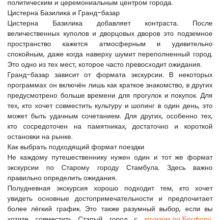
политическим и церемониальным центром города.
Цистерна Базилика и Гранд-базар
Цистерна Базилика добавляет контраста. После 
величественных куполов и дворцовых дворов это подземное 
пространство кажется атмосферным и удивительно 
спокойным, даже когда наверху шумит переполненный город. 
Это одно из тех мест, которое часто превосходит ожидания.
Гранд-базар зависит от формата экскурсии. В некоторых 
программах он включён лишь как краткое знакомство, в других 
предусмотрено больше времени для прогулок и покупок. Для 
тех, кто хочет совместить культуру и шопинг в один день, это 
может быть удачным сочетанием. Для других, особенно тех, 
кто сосредоточен на памятниках, достаточно и короткой 
остановки на рынке.
Как выбрать подходящий формат поездки
Не каждому путешественнику нужен один и тот же формат 
экскурсии по Старому городу Стамбула. Здесь важно 
правильно определить ожидания.
Полудневная экскурсия хорошо подходит тем, кто хочет 
увидеть основные достопримечательности и предпочитает 
более лёгкий график. Это также разумный выбор, если вы 
хотите совместить Старый город с 
круизом по Босфору
, 