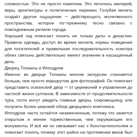
сложностью. Это не просто памятник. Это летопись империй, 
веры, архитектуры и политических перемен. Голубая мечеть 
создаёт другое ощущение — действующего, молитвенного 
пространства, которое по-прежнему тесно связано с 
повседневным ритмом города.
Хороший гид помогает понять не только даты и династии. 
Правила одежды, доступ во время молитв, нормы поведения 
для посетителей и правильная последовательность осмотра 
обеих святынь действительно имеют значение в насыщенный 
день.
Дворец Топкапы и Ипподром
Именно во дворце Топкапы многие экскурсии становятся 
больше, чем просто маршрутом для фотографий. Он помогает 
представить османский двор — от церемоний и управления до 
частной жизни султанов. В зависимости от продолжительности 
тура, гости могут увидеть главные дворы, сокровищницу или 
получить более широкий обзор дворцового комплекса.
Ипподром часто остаётся незамеченным, потому что кажется 
открытым и менее торжественным, чем окружающие его 
монументы. И всё же он связывает нас с Константинополем и 
помогает понять, почему этот район на протяжении веков был 