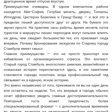
драгоценное время отпуска впустую.
Преимущества очевидны. В одном компактном районе 
находятся Айя-София, Голубая мечеть, дворец Топкапы, 
Ипподром, Цистерна Базилика и Гранд-базар — и всё это в 
пределах пешей доступности друг от друга. На бумаге это 
звучит просто. На практике часы работы, время молитв, поток 
туристов и маршруты пеших переходов могут сильнее влиять 
на день, чем ожидает большинство тех, кто приезжает сюда 
впервые. Почему бронирование экскурсии по Старому городу 
Стамбула имеет смысл
Главное преимущество — это не просто транспорт или 
избавление от организационного стресса. Это контекст. 
Старый город Стамбула многослоен: римская, византийская и 
османская история переплетаются здесь, и эти памятники 
становятся гораздо понятнее, когда профессиональный гид 
связывает их в единую, ясную историю.
Это важно независимо от того, приезжаете ли вы на один день 
или остаетесь на неделю. Тот, кто впервые в городе, обычно 
хочет эффективно увидеть главные достопримечательности. 
Повторный гость может предпочесть более 
специализированный формат — с дополнительным временем 
во дворце, акцентом на религиозной истории или частной 