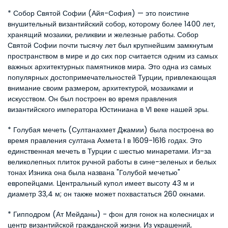
* Собор Святой Софии (Айя-София) — это поистине 
внушительный византийский собор, которому более 1400 лет, 
хранящий мозаики, реликвии и железные работы. Собор 
Святой Софии почти тысячу лет был крупнейшим замкнутым 
пространством в мире и до сих пор считается одним из самых 
важных архитектурных памятников мира. Это одна из самых 
популярных достопримечательностей Турции, привлекающая 
внимание своим размером, архитектурой, мозаиками и 
искусством. Он был построен во время правления 
византийского императора Юстиниана в VI веке нашей эры.
* Голубая мечеть (Султанахмет Джамии) была построена во 
время правления султана Ахмета I в 1609-1616 годах. Это 
единственная мечеть в Турции с шестью минаретами. Из-за 
великолепных плиток ручной работы в сине-зеленых и белых 
тонах Изника она была названа "Голубой мечетью" 
европейцами. Центральный купол имеет высоту 43 м и 
диаметр 33,4 м; он также может похвастаться 260 окнами.
* Гипподром (Ат Мейданы) - фон для гонок на колесницах и 
центр византийской гражданской жизни. Из украшений, 