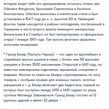
которые когда-либо его декорировали, осталось только три: 
Обелиск Феодосия, бронзовая Серпентина и Колонна 
Константина. Обелиск выполнен в египетском стиле и был 
установлен в 1547 году до н. э., высотой 60 м. Немецкий 
фонтан также находится в районе гипподрома, построенный в 
Германии в честь второго визита немецкого императора 
Вильгельма II в Стамбул; он был импортирован и официально 
открыт 1 января 1901 года. Три купола фонтана украшены 
золотыми мозаиками.
* Гранд Базар (Капалы Чарши) — это один из крупнейших и 
старейших крытых рынков в мире, с более чем 58 крытыми 
улицами и более 3500 магазинами. Открытый в 1461 году, он 
известен ювелирными изделиями, керамикой, специями и 
коврами. Многие из лавок на базаре сгруппированы по типу 
товаров, с особыми зонами для кожаных пальто, золотых 
украшений и т. д. Базар включает два бадестана, первый из 
которых был построен между 1455 и 1461 годами по указу 
султана Мехмеда Завоевателя. Гранд базар состоит из 12 
крупных зданий и имеет 22 двери.