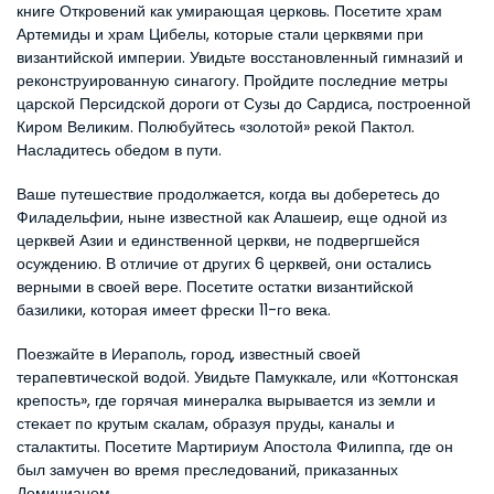
книге Откровений как умирающая церковь. Посетите храм 
Артемиды и храм Цибелы, которые стали церквями при 
византийской империи. Увидьте восстановленный гимназий и 
реконструированную синагогу. Пройдите последние метры 
царской Персидской дороги от Сузы до Сардиса, построенной 
Киром Великим. Полюбуйтесь «золотой» рекой Пактол. 
Насладитесь обедом в пути.
Ваше путешествие продолжается, когда вы доберетесь до 
Филадельфии, ныне известной как Алашеир, еще одной из 
церквей Азии и единственной церкви, не подвергшейся 
осуждению. В отличие от других 6 церквей, они остались 
верными в своей вере. Посетите остатки византийской 
базилики, которая имеет фрески 11-го века.
Поезжайте в Иераполь, город, известный своей 
терапевтической водой. Увидьте Памуккале, или «Коттонская 
крепость», где горячая минералка вырывается из земли и 
стекает по крутым скалам, образуя пруды, каналы и 
сталактиты. Посетите Мартириум Апостола Филиппа, где он 
был замучен во время преследований, приказанных 
Домицианом.