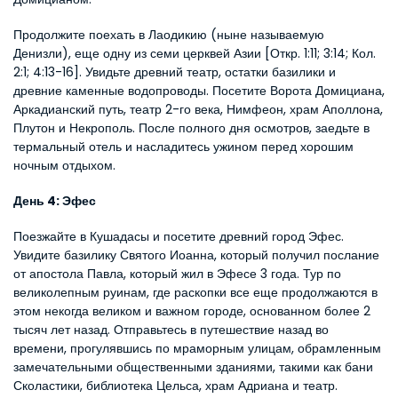
Продолжите поехать в Лаодикию (ныне называемую 
Денизли), еще одну из семи церквей Азии [Откр. 1:11; 3:14; Кол. 
2:1; 4:13-16]. Увидьте древний театр, остатки базилики и 
древние каменные водопроводы. Посетите Ворота Домициана, 
Аркадианский путь, театр 2-го века, Нимфеон, храм Аполлона, 
Плутон и Некрополь. После полного дня осмотров, заедьте в 
термальный отель и насладитесь ужином перед хорошим 
ночным отдыхом.
День 4: Эфес
Поезжайте в Кушадасы и посетите древний город Эфес. 
Увидите базилику Святого Иоанна, который получил послание 
от апостола Павла, который жил в Эфесе 3 года. Тур по 
великолепным руинам, где раскопки все еще продолжаются в 
этом некогда великом и важном городе, основанном более 2 
тысяч лет назад. Отправьтесь в путешествие назад во 
времени, прогулявшись по мраморным улицам, обрамленным 
замечательными общественными зданиями, такими как бани 
Сколастики, библиотека Цельса, храм Адриана и театр. 