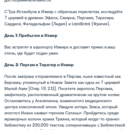
достопримечательности.
С飞ка Истанбула в Измир с обратным перелетом, исследуйте 
7 церквей в древних Эфесе, Смирне, Пергаме, Тиратире, 
Сардисе, Филадельфии (Лидия) и Laodicea (Фригия).
День 1: Прибытие в Измир
Вас встретят в аэропорту Измира и доставят прямо в ваш 
отель, где будет подан ужин.
День 2: Пергам и Тиратир и Измир
После завтрака отправляемся в Пергам, ныне известный как 
Бергама, упомянутый в Новом Завете как одна из 7 церквей 
Малой Азии [Откр. 1:11; 2:12]. Посетите акрополь Пергама, 
амфитеатр, расположенный драматически на крутом холме. 
Остановитесь у Асклепиона, знаменитого медицинского 
центра классической эпохи. Увидьте алтарь Зевса, который 
апостол Иоанн назвал «троном Сатаны». Пройдитесь среди 
мраморных колонн храма Траяна, который когда-то хранил 
библиотеку из 200,000 текстов, соперничавшую с Библиотекой 