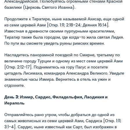
Александрийской. Полюбуйтесь огромными стенами Красной 
базилики (Церковь Святого Иоанна).
Продолжите к Тиратире, ныне называемой Ахисар, еще одной 
из семи церквей Азии [Откр. 1:11; 2:18-24; Деяния 16:14]. 
Известная в древности своими пурпурными красителями, 
Тиратир также была городом, где когда-то жила святая Лидия. 
По пути вы сможете увидеть руины римских времен.
Насладитесь панорамной поездкой по Смирне, третьему по 
величине городу Турции и одному из мест семи церквей Азии 
[Откр. 2:12-17]. Поднимитесь на гору Пагус и посетите 
цитадель Лисимаха, командира Александра Великого. Увидьте 
знаменитые часы Измира. Вернитесь в отель на ужин и 
отдохните.
День 3: Измир, Сардис, Филадельфия, Лаодикия и 
Иераполь
Отправляйтесь рано утром, чтобы добраться до одной из 
самых живописных из семи церквей Азии, Сардиса [Откр. 1:11; 
3:1-4]. Сардис, ныне известный как Сарт, был изображен в 