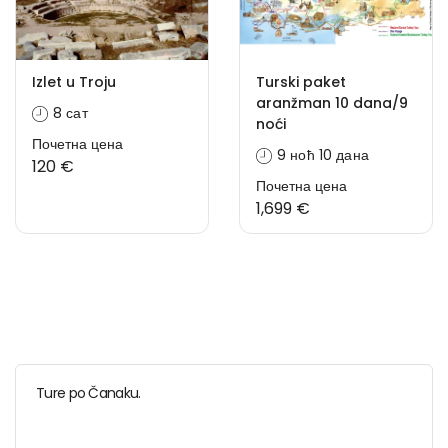
Izlet u Troju
Turski paket
aranžman 10 dana/9
8 сат
noći
Почетна цена
9 ноћ 10 дана
120 €
Почетна цена
1,699 €
Ture po Čanaku.