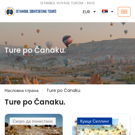
İSTANBUL VOYAGE TURİZM - 8610
EUR
Ture po Čanaku.
Насловна страна
Ture po Čanaku.
Ture po Čanaku.
Скоро да понестане
Куицк Селлинг