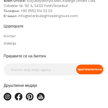
Main Office:
Küçükayasofya Mah, Kadırga Limanı Cad,
Özbekler Sk. 19/ A, 34122 Fatih/İstanbul
Телефон:
+90 0552 514 02 02
Е-маил:
info@istanbulsightseeingtours.com
Цорпорате
Контакт
Galerija
Пријавите се на билтен
претплатити се
Друштвени медији