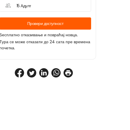
15 Адулт
Провери доступност
Бесплатно отказивање и повраћај новца.
Тура се може отказати до 24 сата пре времена
почетка.