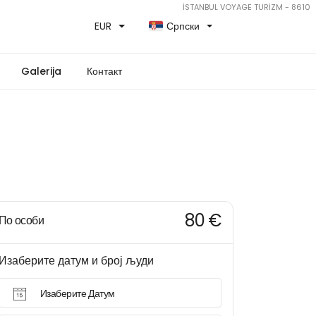
İSTANBUL VOYAGE TURİZM - 8610
EUR
Српски
Galerija
Контакт
80 €
По особи
Изаберите датум и број људи
Изаберите Датум