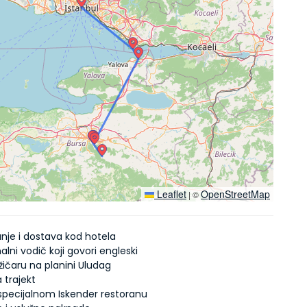
Leaflet
OpenStreetMap
|
©
nje i dostava kod hotela
alni vodič koji govori engleski
žičaru na planini Uludag
 trajekt
specijalnom Iskender restoranu