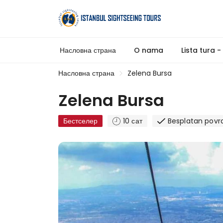
Насловна страна
O nama
Lista tura 
Насловна страна
Zelena Bursa
Zelena Bursa
Бестселер
10 сат
Besplatan povr