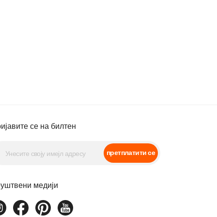
ијавите се на билтен
претплатити се
уштвени медији