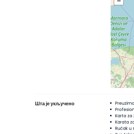
−
Шта је укључено
Preuzima
Profesion
Karta za 
Karata za
Ručak u 