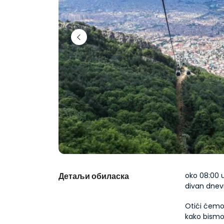
Детаљи обиласка
oko 08:00 
divan dnevn
Otići ćemo 
kako bismo