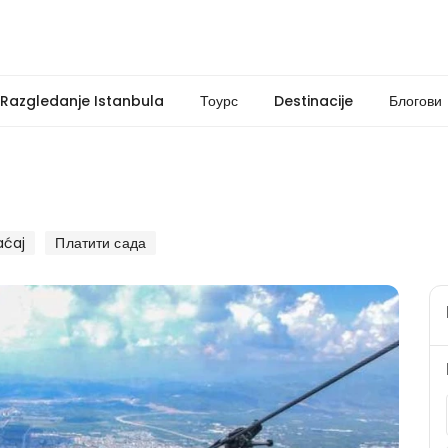
- Razgledanje Istanbula
Тоурс
Destinacije
Блогови
aćaj
Платити сада