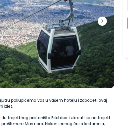
ujutru pokupićemo vas u vašem hotelu i započeti ovaj 
i izlet.
do trajektnog pristaništa Eskihisar i ukrcati se na trajekt 
 prešli more Marmara. Nakon jednog časa krstarenja, 