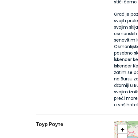
stići ćemo 
Grad je poz
svojih prel
svojim skij
osmanskih s
senovitim l
Osmanlijsko
posebno sl
İskender ke
Iskender Keb
zatim se p
na Bursu za
džamiji u 
svojim izni
preći more
u vaš hotel
Тоур Роуте
+