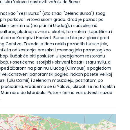
u luku Yalova i nastaviti vožnju do Burse.
nat kao "Yesil Bursa" (što znači "Zelena Bursa") zbog 
epih parkova i vrtova širom grada. Grad je poznat po 
aškim centrima (na planini Uludağ), mauzolejima 
ultana, plodnoj ravnici u okolini, termalnim kupatilima i 
utkama Karagöz i Hacivat. Bursa je bila prvi glavni grad 
g Carstva. Takođe je dom nekih poznatih turskih jela, 
atkiša od kestenja, bresaka i mesnog jela poznatog kao 
bap. Ručak će biti poslužen u specijalnom restoranu 
ap. Posetićemo istorijski Pokriveni bazar i staru svilu, a 
opeti žičarom na planinu Uludag (Olimpus) s pogledom 
 veličanstveni panoramski pogled. Nakon posete Velikoj 
Bursi (Ulu Camii) i Zelenom mauzoleju, poznatom po 
k pločicama, vratićemo se u Yalovu, ukrcati se na trajekt i 
 Marmara do Istanbula. Potom ćemo vas odvesti nazad 
.