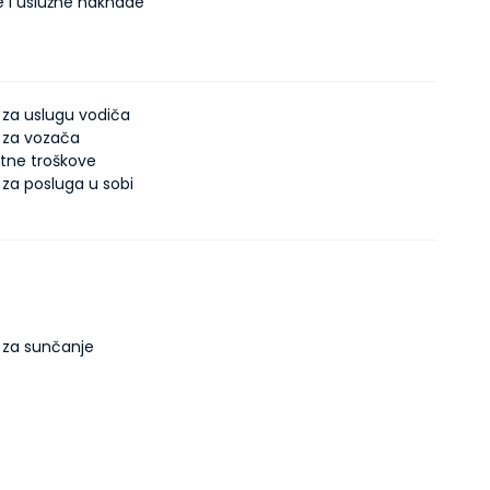
e i uslužne naknade
za uslugu vodiča
 za vozača
atne troškove
za posluga u sobi
 za sunčanje