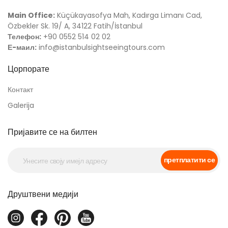
Main Office:
Küçükayasofya Mah, Kadırga Limanı Cad,
Özbekler Sk. 19/ A, 34122 Fatih/İstanbul
Телефон:
+90 0552 514 02 02
Е-маил:
info@istanbulsightseeingtours.com
Цорпорате
Контакт
Galerija
Пријавите се на билтен
претплатити се
Друштвени медији