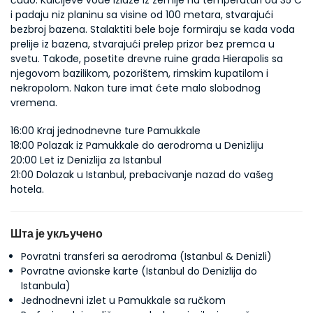
čudo. Kalcijeve vode izlaze iz zemlje na temperaturi od 35 C 
i padaju niz planinu sa visine od 100 metara, stvarajući 
bezbroj bazena. Stalaktiti bele boje formiraju se kada voda 
prelije iz bazena, stvarajući prelep prizor bez premca u 
svetu. Takođe, posetite drevne ruine grada Hierapolis sa 
njegovom bazilikom, pozorištem, rimskim kupatilom i 
nekropolom. Nakon ture imat ćete malo slobodnog 
vremena.
16:00 Kraj jednodnevne ture Pamukkale
18:00 Polazak iz Pamukkale do aerodroma u Denizliju
20:00 Let iz Denizlija za Istanbul
21:00 Dolazak u Istanbul, prebacivanje nazad do vašeg 
hotela.
Шта је укључено
Povratni transferi sa aerodroma (Istanbul & Denizli)
Povratne avionske karte (Istanbul do Denizlija do
Istanbula)
Jednodnevni izlet u Pamukkale sa ručkom