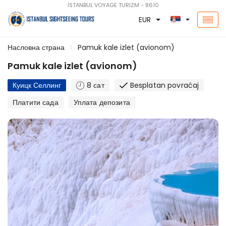
İSTANBUL VOYAGE TURİZM - 8610
EUR
Насловна страна
Pamuk kale izlet (avionom)
Pamuk kale izlet (avionom)
Куицк Селлинг
8 сат
Besplatan povraćaj
Платити сада
Уплата депозита