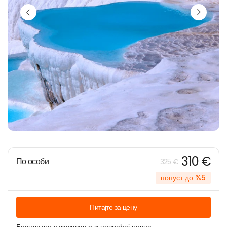
310 €
По особи
325 €
попуст до %5
Питајте за цену