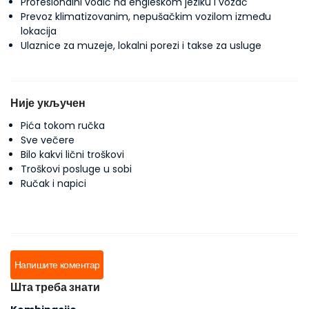
Profesionalni vodič na engleskom jeziku i vozač
Prevoz klimatizovanim, nepušačkim vozilom između
lokacija
Ulaznice za muzeje, lokalni porezi i takse za usluge
Није укључен
Pića tokom ručka
Sve večere
Bilo kakvi lični troškovi
Troškovi posluge u sobi
Ručak i napici
Напишите коментар
Шта треба знати