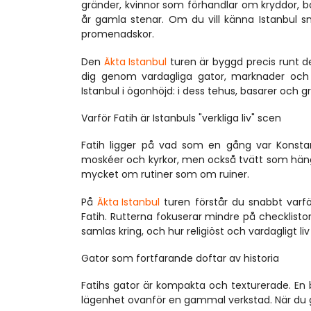
gränder, kvinnor som förhandlar om kryddor, 
år gamla stenar. Om du vill känna Istanbul sn
promenadskor.
Den 
Äkta Istanbul
 turen är byggd precis runt d
dig genom vardagliga gator, marknader och b
Istanbul i ögonhöjd: i dess tehus, basarer och 
Varför Fatih är Istanbuls "verkliga liv" scen
Fatih ligger på vad som en gång var Konstan
moskéer och kyrkor, men också tvätt som hängs 
mycket om rutiner som om ruiner.
På 
Äkta Istanbul
 turen förstår du snabbt varfö
Fatih. Rutterna fokuserar mindre på checklisto
samlas kring, och hur religiöst och vardagligt 
Gator som fortfarande doftar av historia
Fatihs gator är kompakta och texturerade. En
lägenhet ovanför en gammal verkstad. När du gå