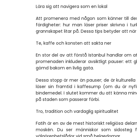
Lära sig att navigera som en lokal
Att promenera med någon som känner till dessa
färdigheter: hur man läser priser skrivna i tu
grannskapet litar på. Dessa tips betyder att n
Te, kaffe och konsten att sakta ner
En stor del av att förstå Istanbul handlar om
promenaden inkluderar avsiktligt pauser: ett gla
gömd bakom en livlig gata.
Dessa stopp är mer än pauser; de är kulturella l
läser sin framtid i kaffesump (om du är nyfi
bindemedel. I slutet kommer du att känna mindre 
på staden som passerar förbi.
Tro, tradition och vardaglig spiritualitet
Fatih är en av de mest historiskt religiösa dela
moskén. Du ser människor som sidosteg fö
välgörenhetslådor vid små helgedomar.