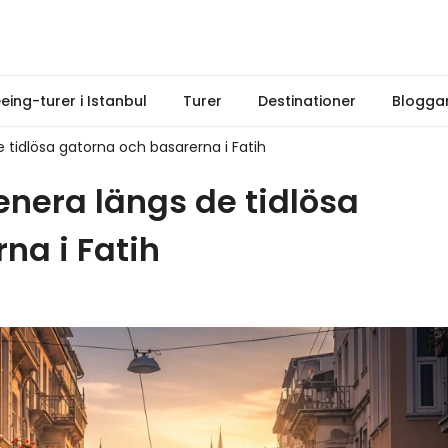
eeing-turer i Istanbul
Turer
Destinationer
Blogga
 tidlösa gatorna och basarerna i Fatih
enera längs de tidlösa
na i Fatih