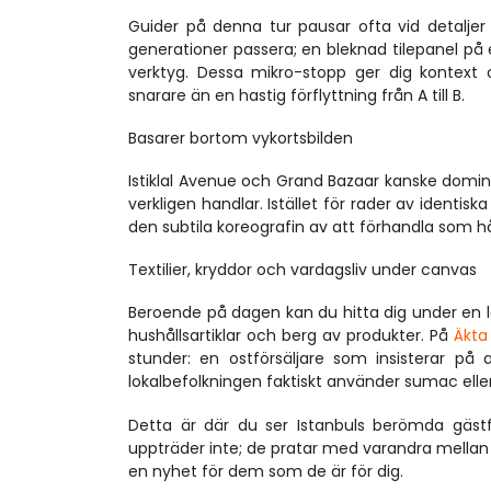
Guider på denna tur pausar ofta vid detaljer 
generationer passera; en bleknad tilepanel på
verktyg. Dessa mikro-stopp ger dig kontext o
snarare än en hastig förflyttning från A till B.
Basarer bortom vykortsbilden
Istiklal Avenue och Grand Bazaar kanske domin
verkligen handlar. Istället för rader av identis
den subtila koreografin av att förhandla som 
Textilier, kryddor och vardagsliv under canvas
Beroende på dagen kan du hitta dig under en la
hushållsartiklar och berg av produkter. På 
Äkta
stunder: en ostförsäljare som insisterar på 
lokalbefolkningen faktiskt använder sumac ell
Detta är där du ser Istanbuls berömda gäst
uppträder inte; de pratar med varandra mellan 
en nyhet för dem som de är för dig.