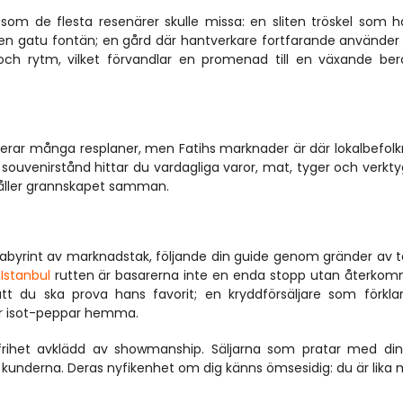
som de flesta resenärer skulle missa: en sliten tröskel som ha
 en gatu fontän; en gård där hantverkare fortfarande använder
ch rytm, vilket förvandlar en promenad till en växande berä
erar många resplaner, men Fatihs marknader är där lokalbefolk
ka souvenirstånd hittar du vardagliga varor, mat, tyger och verkt
håller grannskapet samman.
byrint av marknadstak, följande din guide genom gränder av text
 Istanbul
 rutten är basarerna inte en enda stopp utan återko
att du ska prova hans favorit; en kryddförsäljare som förklar
er isot-peppar hemma.
frihet avklädd av showmanship. Säljarna som pratar med din 
kunderna. Deras nyfikenhet om dig känns ömsesidig: du är lika 