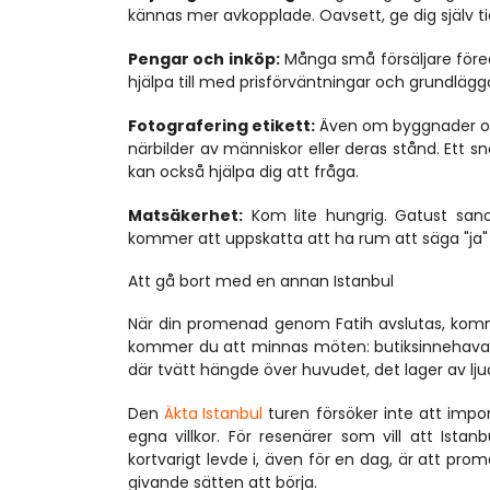
kännas mer avkopplade. Oavsett, ge dig själv ti
Pengar och inköp:
 Många små försäljare föredr
hjälpa till med prisförväntningar och grundlägga
Fotografering etikett:
 Även om byggnader och 
närbilder av människor eller deras stånd. Ett 
kan också hjälpa dig att fråga.
Matsäkerhet:
 Kom lite hungrig. Gatust san
kommer att uppskatta att ha rum att säga "ja"
Att gå bort med en annan Istanbul
När din promenad genom Fatih avslutas, kommer
kommer du att minnas möten: butiksinnehavare
där tvätt hängde över huvudet, det lager av lj
Den 
Äkta Istanbul
 turen försöker inte att imp
egna villkor. För resenärer som vill att Is
kortvarigt levde i, även för en dag, är att pr
givande sätten att börja.