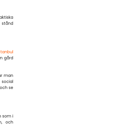
ktiska 
 stånd 
stanbul
n gård 
ur man 
social 
och se 
 som i 
, och 