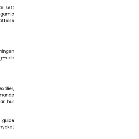
r sett 
 gamla 
ttelse 
ningen 
yg—och 
ilier, 
mmande 
ar hur 
guide 
mycket 