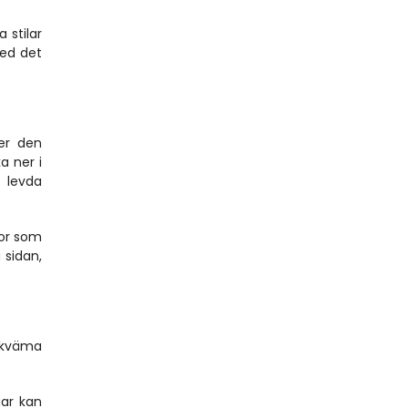
stilar 
ed det 
er den 
 ner i 
 levda 
or som 
sidan, 
ekväma 
r kan 