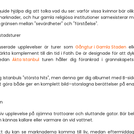
ide hjälpa dig att tolka vad du ser: varför vissa kvinnor bär olika 
a marknader, och hur gamla religiösa institutioner samexisterar m
gränsen mellan "sevärdheter" och "förståelse".
stadsturer
erade upplevelser är turer som 
Gångtur i Gamla Staden
 ell
rkta komplement till din tid i Fatih. De är designade för att dyka
medan 
Äkta Istanbul
 turen håller dig förankrad i grannskapets
dig Istanbuls "största hits", men denna ger dig albumet med B-sid
tt göra både ger en komplett bild—storslagna berättelser på ena 
en
iv upplevelse på ojämna trottoarer och sluttande gator. Bär b
an kännas kallare eller varmare än vid vattnet.
t du kan se marknaderna komma till liv, medan eftermiddaga