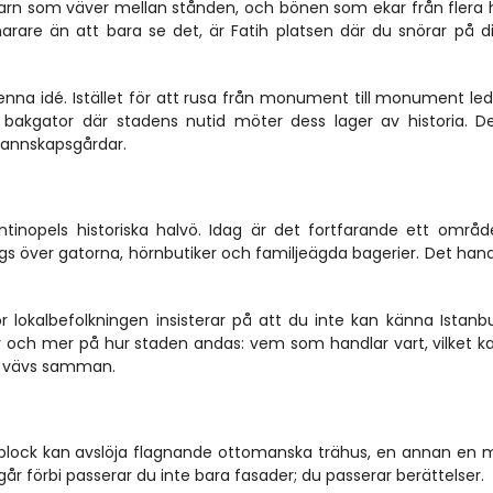
barn som väver mellan stånden, och bönen som ekar från flera 
arare än att bara se det, är Fatih platsen där du snörar på di
enna idé. Istället för att rusa från monument till monument led
akgator där stadens nutid möter dess lager av historia. De
grannskapsgårdar.
tinopels historiska halvö. Idag är det fortfarande ett områ
över gatorna, hörnbutiker och familjeägda bagerier. Det handla
r lokalbefolkningen insisterar på att du inte kan känna Istanbu
r och mer på hur staden andas: vem som handlar vart, vilket kaf
liv vävs samman.
 block kan avslöja flagnande ottomanska trähus, en annan en 
r förbi passerar du inte bara fasader; du passerar berättelser.