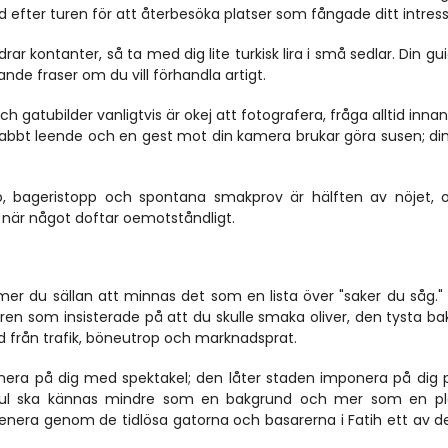
d efter turen för att återbesöka platser som fångade ditt intress
ar kontanter, så ta med dig lite turkisk lira i små sedlar. Din gui
nde fraser om du vill förhandla artigt.
gatubilder vanligtvis är okej att fotografera, fråga alltid innan 
snabbt leende och en gest mot din kamera brukar göra susen; din
o, bageristopp och spontana smakprov är hälften av nöjet, 
 när något doftar oemotståndligt.
 du sällan att minnas det som en lista över "saker du såg." Is
n som insisterade på att du skulle smaka oliver, den tysta ba
ud från trafik, böneutrop och marknadsprat.
onera på dig med spektakel; den låter staden imponera på dig p
tanbul ska kännas mindre som en bakgrund och mer som en pl
omenera genom de tidlösa gatorna och basarerna i Fatih ett av d