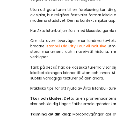
Utan att göra turen till en föreläsning kan din gu
av sjalar, hur religiösa festivaler formar lokal
moderna stadslivet. Denna kontext mjukar upp 
Hur Äkta Istanbul jämförs med klassiska gamla 
Om du även överväger mer landmärke-fokus
bredare 
Istanbul Old City Tour All Inclusive
 utmä
stora monument och musei-stil historia, 
verklighet.
Tänk på det så här: de klassiska turerna visar 
lokalbefolkningen känner till utan och innan. A
subtila vardagliga texturer på den andra.
Praktiska tips för att njuta av Äkta Istanbul-tur
Skor och kläder:
 Detta är en promenadintens
skor och klä dig i lager; Fatihs smala gränder k
Tajming av din dag:
 Morgonavgångar gör at