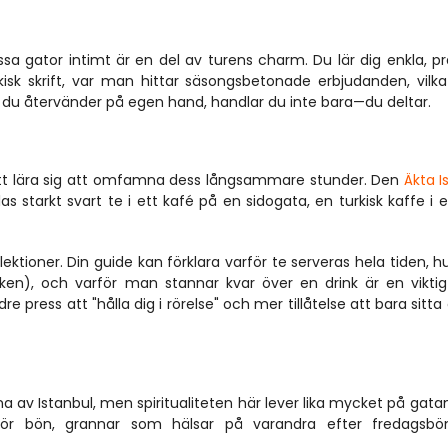
 gator intimt är en del av turens charm. Du lär dig enkla, pra
rkisk skrift, var man hittar säsongsbetonade erbjudanden, vilka
är du återvänder på egen hand, handlar du inte bara—du deltar.
 att lära sig att omfamna dess långsammare stunder. Den 
Äkta I
s starkt svart te i ett kafé på en sidogata, en turkisk kaffe i e
ektioner. Din guide kan förklara varför te serveras hela tiden, h
ken), och varför man stannar kvar över en drink är en viktig 
press att "hålla dig i rörelse" och mer tillåtelse att bara sitta 
rna av Istanbul, men spiritualiteten här lever lika mycket på gatan
r bön, grannar som hälsar på varandra efter fredagsbön