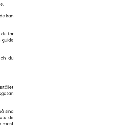
e.
de kan 
du tar 
 guide 
och du 
tället 
kgatan 
å sina 
ats de 
e mest 