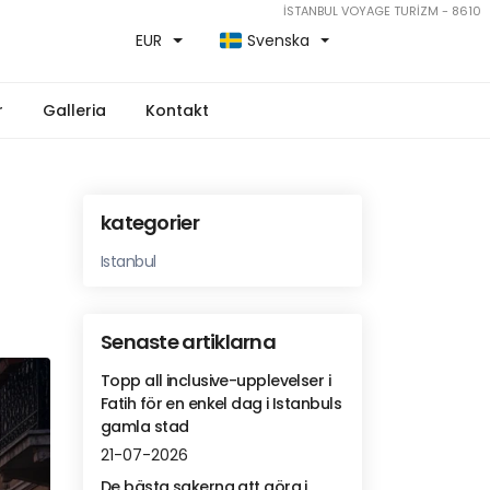
İSTANBUL VOYAGE TURİZM - 8610
EUR
Svenska
r
Galleria
Kontakt
kategorier
Istanbul
Senaste artiklarna
Topp all inclusive-upplevelser i
Fatih för en enkel dag i Istanbuls
gamla stad
21-07-2026
De bästa sakerna att göra i