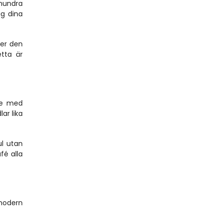
hundra 
g dina 
er den 
tta är 
de med 
r lika 
l utan 
é alla 
modern 