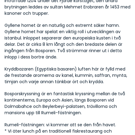
inträffade 1204 under det Fjärde korståget, den andra 
brytningen leddes av sultan Mehmet Erobraren år 1453 med 
kanoner och trupper.
Gyllene hornet är en naturlig och extremt säker hamn. 
Gyllene hornet har spelat en viktig roll i utvecklingen av 
Istanbul. Inloppet separerar den europeiska kusten i två 
delar. Det är cirka 8 km långt och den bredaste delen är 
ingången från Bosporen. Två strömmar rinner ut i detta 
inlopp i dess bortre ände.
Kryddbazaren (Egyptiska basaren) luften här är fylld med 
de frestande aromerna av kanel, kummin, saffran, mynta, 
timjan och varje annan tänkbar ört och krydda.
Bosporskryssning är en fantastisk kryssning mellan de två 
kontinenterna, Europa och Asien, längs Bosporen vid 
Dolmabahce och Beylerbeyi-palatsen, trävillorna och 
mansions upp till Rumeli-fästningen.
Rumeli-fästningen: vi kommer att se den från havet.
* Vi äter lunch på en traditionell fiskrestaurang och 