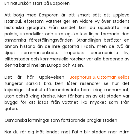
En naturskön start på Bosporen
Att börja med Bosporen är ett smart sätt att uppleva 
Istanbul, eftersom vattnet ger en vidare vy över stadens 
historiska geografi. Från sundet kan du uppskatta hur 
palats, strandvillor och strategiska kustlinjer formade den 
osmanska föreställningsvärlden. Strandlinjen berättar en 
annan historia än de inre gatorna i Fatih, men de två är 
djupt sammanlänkade. Imperiets ceremoniella liv, 
elitbostäder och kommersiella rörelser var alla beroende av 
denna kanal mellan Europa och Asien.
Det är här upplevelsen 
Bosphorus & Ottoman Relics
fungerar särskilt bra. Den låter resenärer se hur det 
kejserliga Istanbul utformades inte bara kring monument, 
utan också kring rörelse. Man får känslan av att staden var 
byggd för att läsas från vattnet lika mycket som från 
gatan.
Osmanska lämningar som fortfarande präglar staden
När du rör dig inåt landet mot Fatih blir staden mer intim 