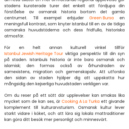
stadens kuraterade turer det enkelt att fördjupa din 
förståelse av osmansk historia bortom det gamla 
centrumet. Till exempel erbjuder 
Green Bursa
 en 
meningsfull kontrast, som knyter Istanbul till en av de tidiga 
osmanska huvudstäderna och dess fridfulla, historiska 
atmosfär.
För en helt annan kulturell vinkel tillför 
Istanbul Jewish Heritage Tour
 viktiga perspektiv till din syn 
på staden. Istanbuls historia är inte bara osmansk och 
islamisk; den formas också av århundraden av 
samexistens, migration och gemenskapsliv. Att utforska 
den sidan av staden hjälper dig att uppskatta hur 
mångsidig den kejserliga huvudstaden verkligen var.
Om du reser på ett sätt där upplevelser kan smakas lika 
mycket som de kan ses, är 
Cooking A La Turka
 ett givande 
komplement till kulturarvsturism. Osmansk kultur lever 
starkt vidare i köket, och att lära sig lokala mattraditioner 
kan göra ditt besök mer personligt och minnesvärt.