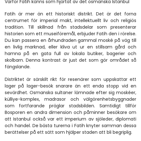
Varför Fatih känns som hjärtat av det osmanska Istanbul
Fatih är mer än ett historiskt distrikt. Det är det forna 
centrumet för imperial makt, intellektuellt liv och religiös 
tradition. Till skillnad från stadsdelar som presenterar 
historien som ett museiföremål, erbjuder Fatih den i rörelse. 
Du kan passera en århundraden gammal moské på väg till 
en livlig marknad, eller kliva ut ur en stillsam gård och 
hamna på en gata full av lokala butiker, bagerier och 
skolbarn. Denna kontrast är just det som gör området så 
fängslande.
Distriktet är särskilt rikt för resenärer som uppskattar ett 
lager på lager-besök snarare än ett enda stopp vid en 
sevärdhet. Osmanska sultaner lämnade efter sig moskéer, 
külliye-komplex, madrasor och välgörenhetsbyggnader 
som fortfarande präglar stadsbilden. Samtidigt tillför 
Bosporen en andra dimension och påminner besökare om 
att Istanbul också var ett imperium av sjöleder, diplomati 
och handel. De bästa turerna i Fatih knyter samman dessa 
berättelser på ett sätt som hjälper staden att bli begriplig.