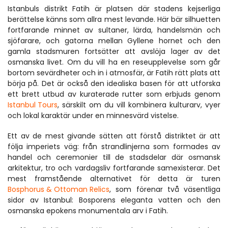
Istanbuls distrikt Fatih är platsen där stadens kejserliga 
berättelse känns som allra mest levande. Här bär silhuetten 
fortfarande minnet av sultaner, lärda, handelsmän och 
sjöfarare, och gatorna mellan Gyllene hornet och den 
gamla stadsmuren fortsätter att avslöja lager av det 
osmanska livet. Om du vill ha en reseupplevelse som går 
bortom sevärdheter och in i atmosfär, är Fatih rätt plats att 
börja på. Det är också den idealiska basen för att utforska 
ett brett utbud av kuraterade rutter som erbjuds genom 
Istanbul Tours
, särskilt om du vill kombinera kulturarv, vyer 
och lokal karaktär under en minnesvärd vistelse.
Ett av de mest givande sätten att förstå distriktet är att 
följa imperiets väg: från strandlinjerna som formades av 
handel och ceremonier till de stadsdelar där osmansk 
arkitektur, tro och vardagsliv fortfarande samexisterar. Det 
mest framstående alternativet för detta är turen 
Bosphorus & Ottoman Relics
, som förenar två väsentliga 
sidor av Istanbul: Bosporens eleganta vatten och den 
osmanska epokens monumentala arv i Fatih.