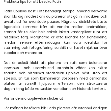
Praktiska tips för att besöka Fatih
Fatih upplevs bäst i ett behagligt tempo. Använd bekväma 
skor, klä dig modest om du planerar att gå in i moskéer och 
avsätt tid för oväntade pauser. Några av distriktets bästa 
ögonblick kommer från att vandra mellan landmärken, 
stanna för te eller helt enkelt iaktta vardagslivet runt ett 
historiskt torg. Morgnarna är ofta lugnare för sightseeing, 
medan senare eftermiddagar kan vara idealiska för 
stämning och fotografering, särskilt när ljuset mjuknar över 
kupoler och minareter.
Det är också klokt att planera en rutt som balanserar 
inomhus- och utomhustid. Istanbuls väder kan skifta 
snabbt, och historiska stadsdelar upplevs bäst utan att 
stressa. En tur som kombinerar Bosporen med osmanska 
platser är särskilt hjälpsam eftersom den strukturerar 
dagen kring både naturskön variation och historisk kontext.
Varför denna upplevelse sticker ut
För många besökare blir Fatih platsen där Istanbul äntligen 