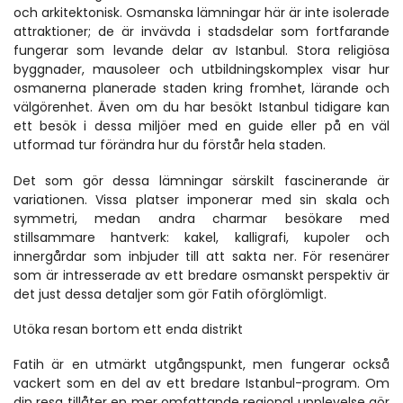
och arkitektonisk. Osmanska lämningar här är inte isolerade 
attraktioner; de är invävda i stadsdelar som fortfarande 
fungerar som levande delar av Istanbul. Stora religiösa 
byggnader, mausoleer och utbildningskomplex visar hur 
osmanerna planerade staden kring fromhet, lärande och 
välgörenhet. Även om du har besökt Istanbul tidigare kan 
ett besök i dessa miljöer med en guide eller på en väl 
utformad tur förändra hur du förstår hela staden.
Det som gör dessa lämningar särskilt fascinerande är 
variationen. Vissa platser imponerar med sin skala och 
symmetri, medan andra charmar besökare med 
stillsammare hantverk: kakel, kalligrafi, kupoler och 
innergårdar som inbjuder till att sakta ner. För resenärer 
som är intresserade av ett bredare osmanskt perspektiv är 
det just dessa detaljer som gör Fatih oförglömligt.
Utöka resan bortom ett enda distrikt
Fatih är en utmärkt utgångspunkt, men fungerar också 
vackert som en del av ett bredare Istanbul-program. Om 
din resa tillåter en mer omfattande regional upplevelse gör 