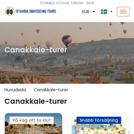
İSTANBUL VOYAGE TURİZM - 8610
EUR
Canakkale-turer
Huvudsida
Canakkale-turer
Canakkale-turer
På väg att ta slut
Snabb försäljning