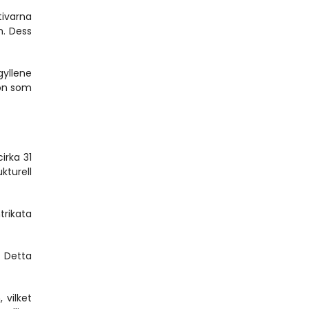
ivarna 
. Dess 
yllene 
on som 
rka 31 
turell 
rikata 
 Detta 
vilket 