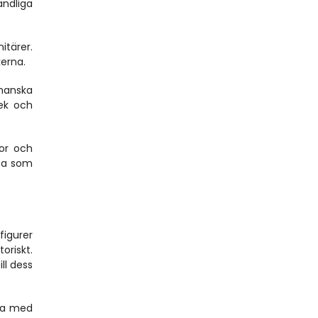
ndliga 
tärer. 
kerna.
manska 
ek och 
or och 
na som 
igurer 
riskt. 
l dess 
da med 