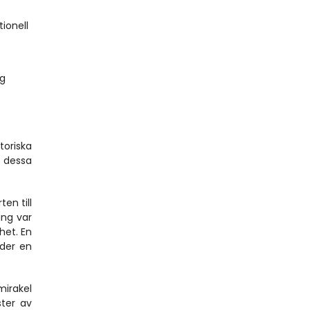
ionell 
g 
oriska 
dessa 
n till 
ng var 
et. En 
der en 
irakel 
er av 