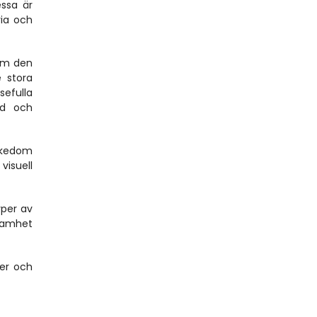
ssa är 
ia och 
om den 
 stora 
efulla 
d och 
ikedom 
isuell 
per av 
samhet 
er och 