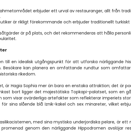
nahmetområdet erbjuder ett urval av restauranger, allt från tradit
.
utiker är rikligt förekommande och erbjuder traditionellt turkiskt 
såtgärder är på plats, och det rekommenderas att hålla personli
laritet.
ter
n till en idealisk utgångspunkt för att utforska närliggande hist
n. Besökare kan planera en omfattande rundtur som omfattar 
istoriska rikedom.
et, är Hagia Sophia mer än bara en enstaka attraktion; det är porte
tenkast bort ligger det majestätiska Topkapi-palatset, som en gå
som visar ovärderliga artefakter som reflekterar imperiets storh
för sina slående blå Iznik-kakel och sex minareter, vilket erbju
silikacisternen, med sina mystiska underjordiska pelare, är ett m
de promenad genom den närliggande Hippodromen avslöjar rest