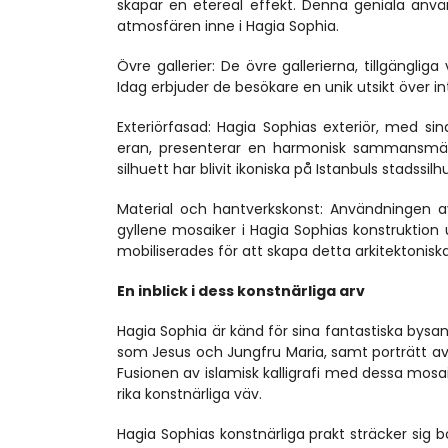
skapar en etereal effekt. Denna geniala använ
atmosfären inne i Hagia Sophia.
Övre gallerier: De övre gallerierna, tillgänglig
Idag erbjuder de besökare en unik utsikt över i
Exteriörfasad: Hagia Sophias exteriör, med s
eran, presenterar en harmonisk sammansmältn
silhuett har blivit ikoniska på Istanbuls stadssilh
Material och hantverkskonst: Användningen a
gyllene mosaiker i Hagia Sophias konstruktion
mobiliserades för att skapa detta arkitektonisk
En inblick i dess konstnärliga arv
Hagia Sophia är känd för sina fantastiska bysant
som Jesus och Jungfru Maria, samt porträtt av b
Fusionen av islamisk kalligrafi med dessa mosaike
rika konstnärliga väv.
Hagia Sophias konstnärliga prakt sträcker sig