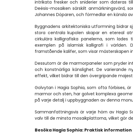
intrikata fresker och sniderier som dateras til
Deësis-mosaiken särskilt anmärkningsvärd, som 
Johannes Döparen, och förmedlar en känsla a
Byggnadens arkitektoniska utformning bidrar sj
stora centrala kupolen skapar en etereal atm
cirkulära kalligrafiska panelerna, som lades
exemplen på islamisk kalligrafi i världe
framstående kalifer, som visar mästerskapen in
Dessutom är de marmorpaneler som pryder inte
och konstnärliga känslighet. De varierande 
effekt, vilket bidrar till den övergripande maje
Golvytan i Hagia Sophia, som ofta förbises, är 
marmor och sten, har golvet komplexa geometr
på varje detalj i uppbyggnaden av denna mo
Sammanfattningsvis är varje hörn av Hagia Sop
valv till de minsta mosaikplattorna, vilket gör d
Besöka Hagia Sophia: Praktisk information