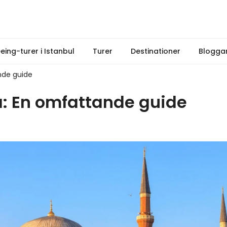
eeing-turer i Istanbul
Turer
Destinationer
Blogga
nde guide
a: En omfattande guide