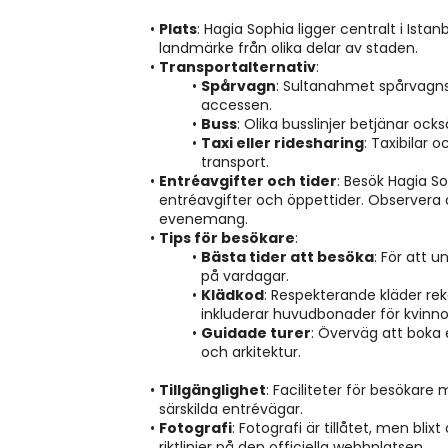
Plats
: Hagia Sophia ligger centralt i Istanbu
landmärke från olika delar av staden.
Transportalternativ
:
Spårvagn
: Sultanahmet spårvagns
accessen.
Buss
: Olika busslinjer betjänar ock
Taxi eller ridesharing
: Taxibilar 
transport.
Entréavgifter och tider
: Besök Hagia S
entréavgifter och öppettider. Observera a
evenemang.
Tips för besökare
:
Bästa tider att besöka
: För att 
på vardagar.
Klädkod
: Respekterande kläder r
inkluderar huvudbonader för kvinno
Guidade turer
: Överväg att boka 
och arkitektur.
Tillgänglighet
: Faciliteter för besökare
särskilda entrévägar.
Fotografi
: Fotografi är tillåtet, men blix
riktlinjer på den officiella webbplatsen.