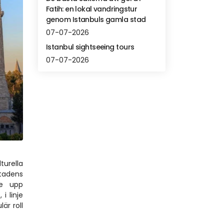
Fatih: en lokal vandringstur
genom Istanbuls gamla stad
07-07-2026
Istanbul sightseeing tours
07-07-2026
urella 
tadens 
e upp 
 linje 
r roll 