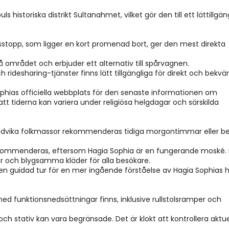
ls historiska distrikt Sultanahmet, vilket gör den till ett lättillgäng
stopp, som ligger en kort promenad bort, ger den mest direkta 
så området och erbjuder ett alternativ till spårvagnen.
och ridesharing-tjänster finns lätt tillgängliga för direkt och bekvä
ophias officiella webbplats för den senaste informationen om 
tt tiderna kan variera under religiösa helgdagar och särskilda 
undvika folkmassor rekommenderas tidiga morgontimmar eller be
ekommenderas, eftersom Hagia Sophia är en fungerande moské. 
r och blygsamma kläder för alla besökare.
en guidad tur för en mer ingående förståelse av Hagia Sophias hi
 med funktionsnedsättningar finns, inklusive rullstolsramper och 
t och stativ kan vara begränsade. Det är klokt att kontrollera aktuel