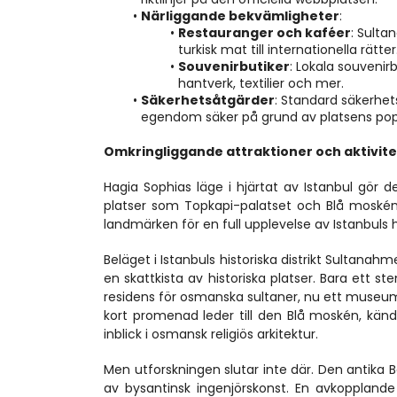
Närliggande bekvämligheter
:
Restauranger och kaféer
: Sulta
turkisk mat till internationella rätter
Souvenirbutiker
: Lokala souvenirb
hantverk, textilier och mer.
Säkerhetsåtgärder
: Standard säkerhet
egendom säker på grund av platsens popu
Omkringliggande attraktioner och aktivite
Hagia Sophias läge i hjärtat av Istanbul gör de
platser som Topkapi-palatset och Blå moské
landmärken för en full upplevelse av Istanbuls h
Beläget i Istanbuls historiska distrikt Sultanahm
en skattkista av historiska platser. Bara ett s
residens för osmanska sultaner, nu ett museum 
kort promenad leder till den Blå moskén, känd 
inblick i osmansk religiös arkitektur.
Men utforskningen slutar inte där. Den antika Ba
av bysantinsk ingenjörskonst. En avkopplan