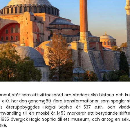
ul, står som ett vittnesbörd om stadens rika historia och kult
e.Kr. har den genomgått flera transformationer, som speglar s
anus återuppbyggdes Hagia Sophia år 537 e.Kr., och visad
vandling till en moské år 1453 markerar ett betydande skifte, i
935 övergick Hagia Sophia till ett museum, och antog en sekulä
ské.