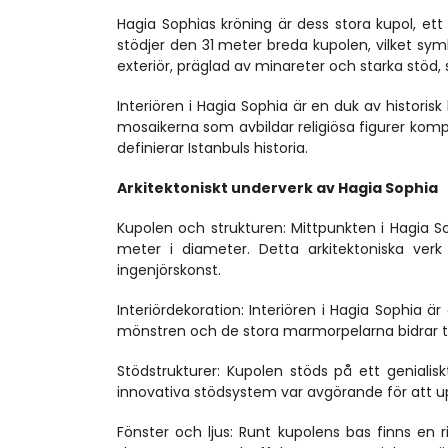
Hagia Sophias kröning är dess stora kupol, ett
stödjer den 31 meter breda kupolen, vilket sym
exteriör, präglad av minareter och starka stöd,
Interiören i Hagia Sophia är en duk av historisk
mosaikerna som avbildar religiösa figurer komple
definierar Istanbuls historia.
Arkitektoniskt underverk av Hagia Sophia
Kupolen och strukturen: Mittpunkten i Hagia So
meter i diameter. Detta arkitektoniska verk 
ingenjörskonst.
Interiördekoration: Interiören i Hagia Sophia ä
mönstren och de stora marmorpelarna bidrar t
Stödstrukturer: Kupolen stöds på ett genialis
innovativa stödsystem var avgörande för att up
Fönster och ljus: Runt kupolens bas finns en r