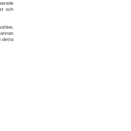
serade 
et och 
aféer, 
 annan 
 detta 