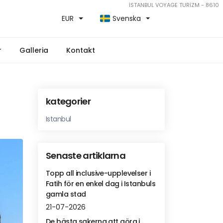
İSTANBUL VOYAGE TURİZM - 8610
EUR
Svenska
r
Galleria
Kontakt
kategorier
Istanbul
Senaste artiklarna
Topp all inclusive-upplevelser i
Fatih för en enkel dag i Istanbuls
gamla stad
21-07-2026
De bästa sakerna att göra i