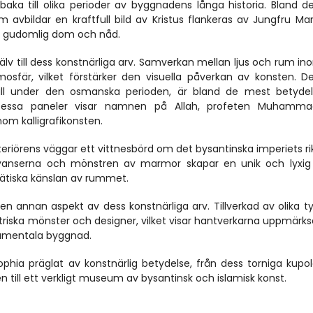
lbaka till olika perioder av byggnadens långa historia. Bland de
avbildar en kraftfull bild av Kristus flankeras av Jungfru Mar
v gudomlig dom och nåd.
älv till dess konstnärliga arv. Samverkan mellan ljus och rum in
osfär, vilket förstärker den visuella påverkan av konsten. De
 till under den osmanska perioden, är bland de mest betydels
n. Dessa paneler visar namnen på Allah, profeten Muhamma
om kalligrafikonsten.
riörens väggar ett vittnesbörd om det bysantinska imperiets r
nyanserna och mönstren av marmor skapar en unik och lyxig v
stätiska känslan av rummet.
en annan aspekt av dess konstnärliga arv. Tillverkad av olika ty
iska mönster och designer, vilket visar hantverkarna uppmärk
numentala byggnad.
hia präglat av konstnärlig betydelse, från dess torniga kupol
en till ett verkligt museum av bysantinsk och islamisk konst.