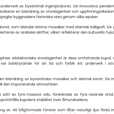
 underverk av bysantinsk ingenjörskonst. De innovativa pendent
boliserar en blandning av storslagenhet och uppfinningsrikedom
 speglar byggnadens historiska resa genom olika epoker.
 konst, som blandar kristna mosaiker med islamisk kalligrafi. De g
tteras av arabiska skrifter, vilket reflekterar den kulturella fusi
phias arkitektoniska storslagenhet är dess omfattande kupol, ci
var banbrytande för sin tid och förblir ett underverk i struk
r en blandning av bysantinska mosaiker och islamsk konst. De int
ill den imponerande atmosfären.
kt sätt av fyra massiva valv, förankrade av fyra resande stöd.
prätthålla kupolens stabilitet över århundradena.
ing av 40 bågformade fönster som låter naturligt ljus flöda in, 