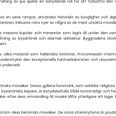
dning av ljus spelar en betydande roll för att förbättra den a
a via en serie rampor, användes historiskt av kunglighet och digni
nteriören, inklusive nära vyer av några av de mest utsökta mosai
ina massiva kupoler och minareter som lagts till under den os
ing av bysantinsk och islamisk arkitektur. Byggnadens storl
uett.
v olika material som helleniska kolonner, Proconnesian-marm
 understryker den exceptionella hantverkskonsten och resurser
a underverk.
inska mosaiker. Dessa gyllene konstverk, som avbildar religiösa f
ysantinska kejsare, är betydelsefulla både konstnärligt och histo
r efter dess omvandling till moské tillför ytterligare ett lager til
 bortom dess berömda mosaiker. De stora interiörytorna är pryd