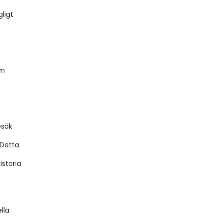
ligt 
m 
sök 
Detta 
storia 
la 