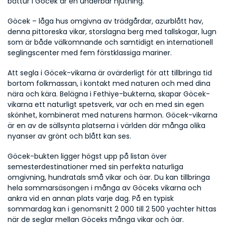
båttur i Göcek är en underbar njutning.
Göcek – låga hus omgivna av trädgårdar, azurblått hav, 
denna pittoreska vikar, storslagna berg med tallskogar, lugn 
som är både välkomnande och samtidigt en internationell 
seglingscenter med fem förstklassiga mariner.
Att segla i Göcek-vikarna är ovärderligt för att tillbringa tid 
bortom folkmassan, i kontakt med naturen och med dina 
nära och kära. Belägna i Fethiye-bukterna, skapar Göcek-
vikarna ett naturligt spetsverk, var och en med sin egen 
skönhet, kombinerat med naturens harmon. Göcek-vikarna 
är en av de sällsynta platserna i världen där många olika 
nyanser av grönt och blått kan ses.
Göcek-bukten ligger högst upp på listan över 
semesterdestinationer med sin perfekta naturliga 
omgivning, hundratals små vikar och öar. Du kan tillbringa 
hela sommarsäsongen i många av Göceks vikarna och 
ankra vid en annan plats varje dag. På en typisk 
sommardag kan i genomsnitt 2 000 till 2 500 yachter hittas 
när de seglar mellan Göceks många vikar och öar.