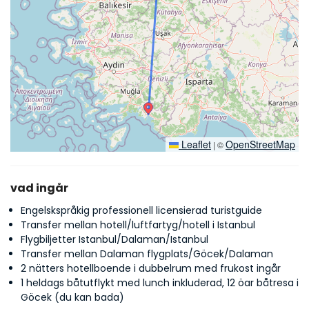
Leaflet
OpenStreetMap
|
©
vad ingår
Engelskspråkig professionell licensierad turistguide
Transfer mellan hotell/luftfartyg/hotell i Istanbul
Flygbiljetter Istanbul/Dalaman/Istanbul
Transfer mellan Dalaman flygplats/Göcek/Dalaman
2 nätters hotellboende i dubbelrum med frukost ingår
1 heldags båtutflykt med lunch inkluderad, 12 öar båtresa i
Göcek (du kan bada)