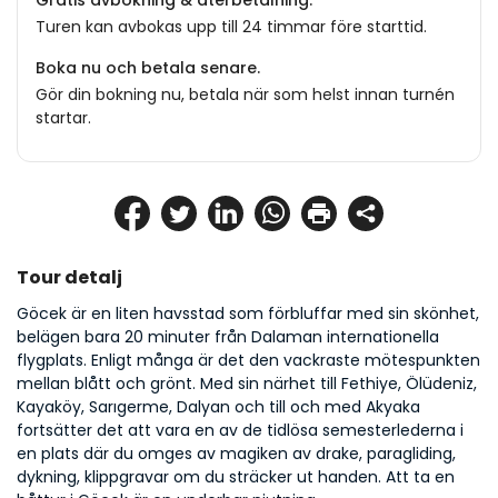
Gratis avbokning & återbetalning.
Turen kan avbokas upp till 24 timmar före starttid.
Boka nu och betala senare.
Gör din bokning nu, betala när som helst innan turnén
startar.
Tour detalj
Göcek är en liten havsstad som förbluffar med sin skönhet, 
belägen bara 20 minuter från Dalaman internationella 
flygplats. Enligt många är det den vackraste mötespunkten 
mellan blått och grönt. Med sin närhet till Fethiye, Ölüdeniz, 
Kayaköy, Sarıgerme, Dalyan och till och med Akyaka 
fortsätter det att vara en av de tidlösa semesterlederna i 
en plats där du omges av magiken av drake, paragliding, 
dykning, klippgravar om du sträcker ut handen. Att ta en 