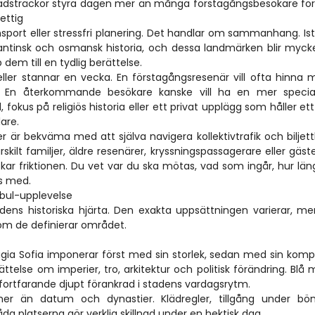
adsträckor styra dagen mer än många förstagångsbesökare för
ettig
sport eller stressfri planering. Det handlar om sammanhang. Ist
antinsk och osmansk historia, och dessa landmärken blir myck
 dem till en tydlig berättelse.
ller stannar en vecka. En förstagångsresenär vill ofta hinna 
t. En återkommande besökare kanske vill ha en mer speciali
fokus på religiös historia eller ett privat upplägg som håller ett
are.
r är bekväma med att själva navigera kollektivtrafik och biljettk
skilt familjer, äldre resenärer, kryssningspassagerare eller gäst
kar friktionen. Du vet var du ska mötas, vad som ingår, hur län
ns med.
nbul-upplevelse
dens historiska hjärta. Den exakta uppsättningen varierar, men
m de definierar området.
ia Sofia imponerar först med sin storlek, sedan med sin komple
telse om imperier, tro, arkitektur och politisk förändring. Blå 
 fortfarande djupt förankrad i stadens vardagsrytm.
er än datum och dynastier. Klädregler, tillgång under bönet
da platserna gör verklig skillnad under en hektisk dag.