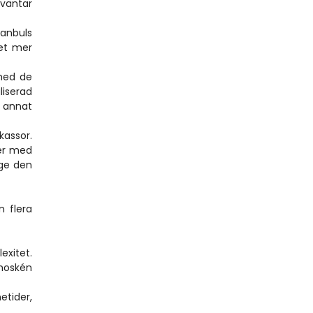
väntar 
anbuls 
et mer 
med de 
serad 
 annat 
assor. 
er med 
ge den 
 flera 
xitet. 
moskén 
ider, 