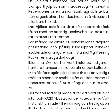
En välgjord turannons bör tydligt svara på p
transporthjälp och om inträdesavgifter är extra 
Recensioner är en annan stark signal. Inte ba
och organisation. I en destination så histori
eller bara hektisk.
Det hjälper också att titta efter realistisk tä
räkna med en stressig upplevelse. De bästa tu
rätt platser i rätt tempo.
För många besökare är bekvämlighet avgörande
prissättning och pålitlig kundsupport minskar 
etablerade arrangörer som Istanbul Sightseeing
Räcker en självguidad dag?
Ibland, ja. Om du har varit i Istanbul tidiga
hantera transport, inträdesrutiner och kulturell
Men för förstagångsbesökare är det en verklig s
många resenärer snabbt från ett känt namn ti
underskattar också ofta gångtider, hur folkm
ta.
Därför fortsätter guidade turer att vara en av
istanbul-b3210">bästsäljande kategorierna</a> 
historiskt område till en smidig och trevlig uppl
Ett bättre sätt att planera din dag i Sultanahm