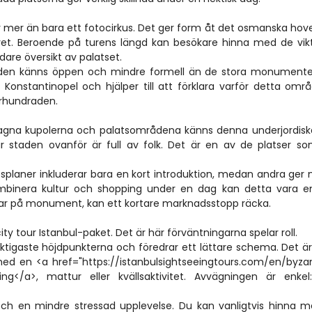
r mer än bara ett fotocirkus. Det ger form åt det osmanska hovet
livet. Beroende på turens längd kan besökare hinna med de vikt
are översikt av palatset.
m den känns öppen och mindre formell än de stora monumenten
Konstantinopel och hjälper till att förklara varför detta områ
århundraden.
torslagna kupolerna och palatsområdena känns denna underjordiska
 staden ovanför är full av folk. Det är en av de platser so
splaner inkluderar bara en kort introduktion, medan andra ger m
kombinera kultur och shopping under en dag kan detta vara en
erar på monument, kan ett kortare marknadsstopp räcka.
y tour Istanbul-paket. Det är här förväntningarna spelar roll.
iktigaste höjdpunkterna och föredrar ett lättare schema. Det är
ed en <a href="https://istanbulsightseeingtours.com/en/byz
ng</a>, mattur eller kvällsaktivitet. Avvägningen är enkel:
och en mindre stressad upplevelse. Du kan vanligtvis hinna me