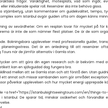
raktiska frågor. Varaktighet, mötesplats, vad som ingår, eve
eller inkluderade spelar roll. Resenärer ska inte behöva gissa.
ra stjärnbetyg, utan kommentarer om guidekvalitet, tempo, tyd
skt komplex som Istanbul avgör guiden ofta om dagen känns minn
ckning av sevärdheter. Om en resplan lovar för mycket på för kor
rerna är inte de som nämner flest platser. De är de som organ
. Bokningsbara upplevelser med professionella guider, trans
planeringsstress. Det är en anledning till att resenärer ofta 
 Tours när de jämför alternativ i Gamla stan.
re, tycker om att göra din egen research och är bekväm med att
 etikett kan en självguidad dag fungera bra.
killnad mellan att se Gamla stan och att förstå den. Utan guidni
ll ett annat och missar sambanden som gör området exceptionel
assor påverkar upplevelsen och hur mycket energi upprepade kö
 de <a href="https://istanbulsightseeingtours.com/en/things-to
i Istanbul. De sparar tid, minskar osäkerhet och förvandlar et
evelse.
et