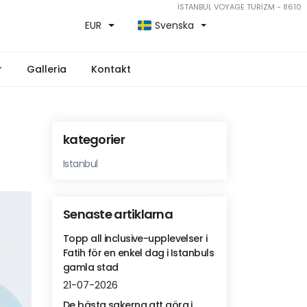
İSTANBUL VOYAGE TURİZM - 8610
EUR
Svenska
r
Galleria
Kontakt
kategorier
Istanbul
Senaste artiklarna
Topp all inclusive-upplevelser i
Fatih för en enkel dag i Istanbuls
gamla stad
21-07-2026
De bästa sakerna att göra i