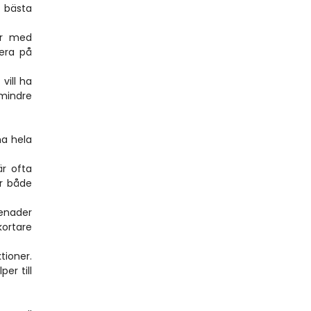
 bästa 
er med 
era på 
ill ha 
indre 
a hela 
r ofta 
r både 
enader 
ortare 
oner. 
r till 