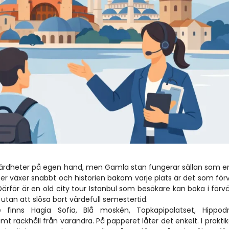
ärdheter på egen hand, men Gamla stan fungerar sällan som en
jetter växer snabbt och historien bakom varje plats är det som förv
 Därför är en old city tour Istanbul som besökare kan boka i förvä
tan att slösa bort värdefull semestertid.
 finns Hagia Sofia, Blå moskén, Topkapipalatset, Hippodr
 räckhåll från varandra. På papperet låter det enkelt. I praktik