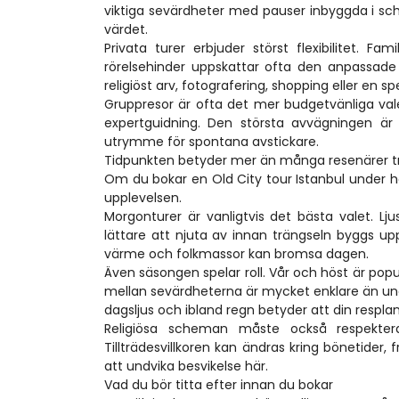
viktiga sevärdheter med pauser inbyggda i sch
värdet.
Privata turer erbjuder störst flexibilitet. 
rörelsehinder uppskattar ofta den anpassade 
religiöst arv, fotografering, shopping eller en sp
Gruppresor är ofta det mer budgetvänliga valet
expertguidning. Den största avvägningen är
utrymme för spontana avstickare.
Tidpunkten betyder mer än många resenärer t
Om du bokar en Old City tour Istanbul under h
upplevelsen.
Morgonturer är vanligtvis det bästa valet. Lj
lättare att njuta av innan trängseln byggs up
värme och folkmassor kan bromsa dagen.
Även säsongen spelar roll. Vår och höst är pop
mellan sevärdheterna är mycket enklare än un
dagsljus och ibland regn betyder att din respla
Religiösa scheman måste också respekteras
Tillträdesvillkoren kan ändras kring bönetider, 
att undvika besvikelse här.
Vad du bör titta efter innan du bokar