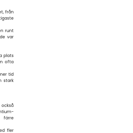
, från 
igaste 
 runt 
de var 
 plats 
m ofta 
er tid 
 stark 
 också 
antium-
 färre 
d fler 