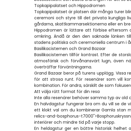
Topkapipalatset och Hippodromen
Topkapipalatset är platsen där många turer bli
ceremoni och styre till det privata kungliga 
gårdarna, skattkammarsektionerna eller en bred
Hippodromen är lättare att förbise efterso
omkring. Ändå är den den saknade länken till 
stadens politiska och ceremoniella centrum i 
Basilikacisternen och Grand Bazaar
Basilikacisternen tillför kontrast. Efter de s
atmosfärisk och förvånansvärt lugn, även när
överträffar förväntningarna.
Grand Bazaar beror på turens upplägg. Vissa re
för att strosa runt. För resenärer som vill 
kombination. För andra, särskilt de som fokus
Att välja rätt format för din resa
Inte alla resenärer behöver samma typ av old cit
En halvdagstur fungerar bra om du vill se de v
ett klokt val om du kombinerar Gamla stan m
relics-and-bosphorus-t7000">Bosphoruskryssni
interiörer och mindre tid på varje stopp.
En heldagstur ger en bättre historisk helhet 