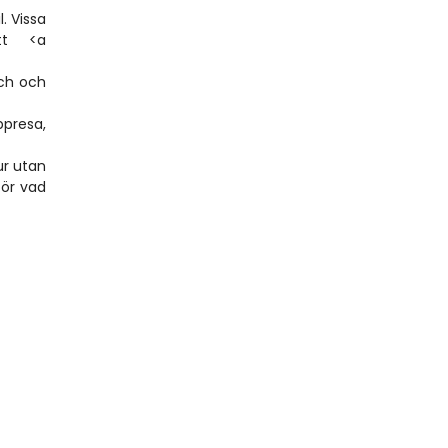
 Vissa 
tt <a 
ch och 
presa, 
r utan 
ör vad 