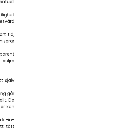
ntuell 
lighet 
esvärd 
t tid, 
iserar 
parent 
väljer 
 själv 
ng går 
lt. De 
er kan 
-do-in-
t tätt 