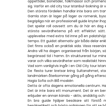
öppettider, bönetider, folkmassor och promen
sig. Varför en old city tour Istanbul-bokning är v
Den största fördelen handlar inte bara om tran
Gamla stan är lager på lager av romersk, bys
begripliga när en professionell guide knyter ihop
Det spelar roll oavsett om du är här en dag e
största sevärdheterna på ett effektivt sät
upplevelse med extra tid inne på en palatshöjd, 
tempo. Ett guidat alternativ gör båda delar enkl
Det finns också en praktisk sida. Vissa resenäre
Andra vill ha dagen organiserad från början, sär
begränsad tid i hamn. En strukturerad tur mins
varar och vilka sevärdheter som realistiskt hin
Vad som vanligtvis ingår i en Old City tour Ista
De flesta turer kretsar kring Sultanahmet, sta
landmärken återkommer gång på gång efterso
Hagia Sofia och Blå moskén
Detta är ofta dagens emotionella centrum. Hag
Det är inte bara ett monument. Det är en berät
erbjuder en annan känsla - aktiv, andäktig och
En bra guide hjälper besökare att förstå m
besöksetikett och bästa ordningen för att se bå