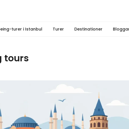
eeing-turer i Istanbul
Turer
Destinationer
Blogga
g tours