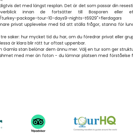
gtvis det med längst resplan. Det är det som passar din resestil.
erblick innan de fortsätter till Bosporen eller e
n/turkey-package-tour-10-days9-nights-t6929">flerdagars 
re privat upplevelse med tid att ställa frågor, stanna för lun
tre saker: hur mycket tid du har, om du föredrar privat eller grup
 dessa är klara blir rätt tur oftast uppenbar.
ch Gamla stan belönar dem ännu mer. Välj en tur som ger struktu
ahmet med mer än foton - du lämnar platsen med förståelse f