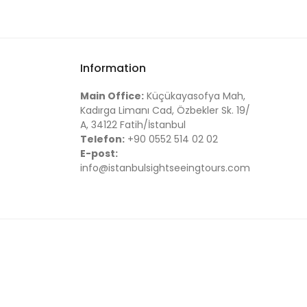
Information
Main Office:
Küçükayasofya Mah,
Kadırga Limanı Cad, Özbekler Sk. 19/
A, 34122 Fatih/İstanbul
Telefon:
+90 0552 514 02 02
E-post:
info@istanbulsightseeingtours.com