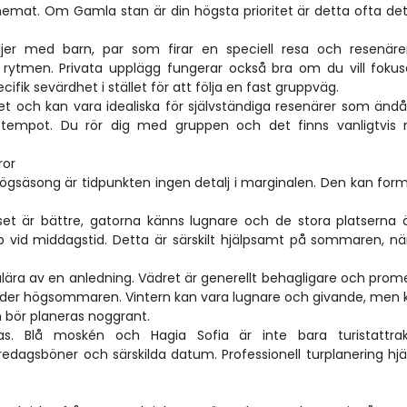
emat. Om Gamla stan är din högsta prioritet är detta ofta det
Familjer med barn, par som firar en speciell resa och resenär
rytmen. Privata upplägg fungerar också bra om du vill fokus
ecifik sevärdhet i stället för att följa en fast gruppväg.
 och kan vara idealiska för självständiga resenärer som ändå v
 tempot. Du rör dig med gruppen och det finns vanligtvis m
ror
ögsäsong är tidpunkten ingen detalj i marginalen. Den kan form
uset är bättre, gatorna känns lugnare och de stora platserna ä
p vid middagstid. Detta är särskilt hjälpsamt på sommaren, nä
ulära av en anledning. Vädret är generellt behagligare och prom
der högsommaren. Vintern kan vara lugnare och givande, men k
n bör planeras noggrant.
. Blå moskén och Hagia Sofia är inte bara turistattrakti
fredagsböner och särskilda datum. Professionell turplanering hjälpe