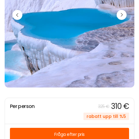
310 €
Per person
325 €
rabatt upp till %5
Fråga efter pris