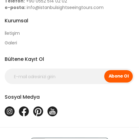
Telefon:
+90 0552 514 02 02
e-posta:
info@istanbulsightseeingtours.com
Kurumsal
İletişim
Galeri
Bültene Kayıt Ol
Abone Ol
Sosyal Medya