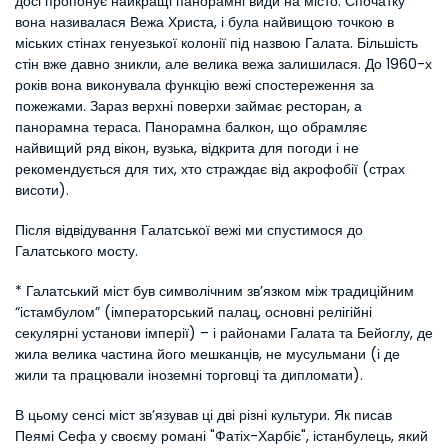
досі пропонує найкращі панорамні види на місто. Спочатку 
вона називалася Вежа Христа, і була найвищою точкою в 
міських стінах генуезької колонії під назвою Галата. Більшість 
стін вже давно зникли, але велика вежа залишилася. До 1960-х 
років вона виконувала функцію вежі спостереження за 
пожежами. Зараз верхні поверхи займає ресторан, а 
панорамна тераса. Панорамна балкон, що обрамляє 
найвищий ряд вікон, вузька, відкрита для погоди і не 
рекомендується для тих, хто страждає від акрофобії (страх 
висоти).
Після відвідування Галатської вежі ми спустимося до 
Галатського мосту.
* Галатський міст був символічним зв’язком між традиційним 
“істамбулом” (імператорський палац, основні релігійні 
секулярні установи імперії) – і районами Галата та Бейоглу, де 
жила велика частина його мешканців, не мусульмани (і де 
жили та працювали іноземні торговці та дипломати). 
В цьому сенсі міст зв’язував ці дві різні культури. Як писав 
Пеямі Сефа у своєму романі "Фатіх-Харбіє", істанбулець, який 