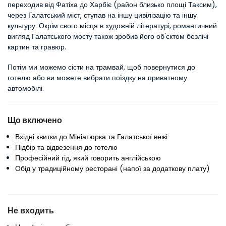
переходив від Фатіха до Харбіє (район близько площі Таксим), 
через Галатський міст, ступав на іншу цивілізацію та іншу 
культуру. Окрім свого місця в художній літературі, романтичний 
вигляд Галатського мосту також зробив його об'єктом безлічі 
картин та гравюр.
Потім ми можемо сісти на трамвай, щоб повернутися до 
готелю або ви можете вибрати поїздку на приватному 
автомобілі.
Що включено
Вхідні квитки до Мініатюрка та Галатської вежі
Підбір та відвезення до готелю
Професійний гід, який говорить англійською
Обід у традиційному ресторані (напої за додаткову плату)
Не входить