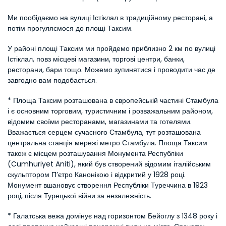
Ми пообідаємо на вулиці Істіклал в традиційному ресторані, а 
потім прогуляємося до площі Таксим.
У районі площі Таксим ми пройдемо приблизно 2 км по вулиці 
Істіклал, повз місцеві магазини, торгові центри, банки, 
ресторани, бари тощо. Можемо зупинятися і проводити час де 
завгодно вам подобається.
* Площа Таксим розташована в європейській частині Стамбула 
і є основним торговим, туристичним і розважальним районом, 
відомим своїми ресторанами, магазинами та готелями. 
Вважається серцем сучасного Стамбула, тут розташована 
центральна станція мережі метро Стамбула. Площа Таксим 
також є місцем розташування Монумента Республіки 
(Cumhuriyet Aniti), який був створений відомим італійським 
скульптором П’єтро Канонікою і відкритий у 1928 році. 
Монумент вшановує створення Республіки Туреччина в 1923 
році, після Турецької війни за незалежність.
* Галатська вежа домінує над горизонтом Бейоглу з 1348 року і 