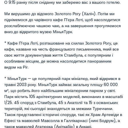
О 9:15 ранку після сніданку ми заберемо вас з вашого готелю.
Ми вирушимо до відомого Золотого Рогу (Халіч). Потім ми 
піднімемося до чарівного кафе П’єра Лоті, щоб насолодитися 
розслаблюючою чашкою чаю, а на завершення прогуляємося 
вниз до відкритого музею МіньяТурк.
* Кафе П’єра Лоті, розташоване на схилах Золотого Рогу, це 
кафе, назване на честь французького письменника, який все 
своє життя документував життя Стамбула, є популярним і 
особливим місцем, де можна насолодитися панорамним 
видом на Ріг.
* МіньяТурк — це популярний парк мініатюр, який відкрився в 
травні 2003 року. МіньяТурк займає загальну площу 60 000 
м², що робить його найбільшим мініатюрним парком у світі. 
Парк містить 105 архітектурних моделей, виконаних в масштабі 
1/25. 45 споруд з Стамбула, 45 з Анатолії та 15 з османських 
територій, які сьогодні знаходяться за межами Туреччини. 
Також представлені історичні споруди, такі як Храм Артеміди в 
Ефесі та мавзолей Мавсолла в Галлікарнасі (нині Бодрум), а 
також мавзолей Ататюрка (Аніткабір) в Анкарі.