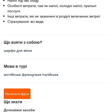
Напої під час обіду
Особисті витрати, такі як напої, холодні напої, пральні
послуги
Інші витрати, які не зазначені в розділі включених витрат
Страхування: всі види
Що взяти з собою?
шарфи для жінок
Мови в турі
англійська французька італійська
Написати відгук
Що знати
Допоміжні засоби