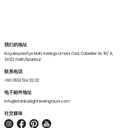
我们的地址
Küçükayasofya Mah, Kadırga Limanı Cad, Özbekler Sk. 19/ A,
34122 Fatih/İstanbul
联系电话
+90 0552 514 02 02
电子邮件地址
info@istanbulsightseeingtours.com
社交媒体