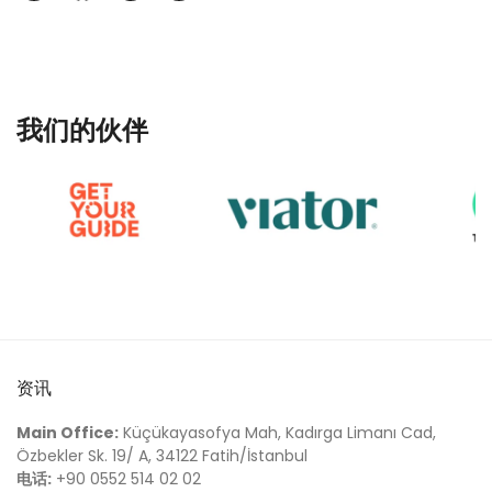
我们的伙伴
资讯
Main Office:
Küçükayasofya Mah, Kadırga Limanı Cad,
Özbekler Sk. 19/ A, 34122 Fatih/İstanbul
电话:
+90 0552 514 02 02