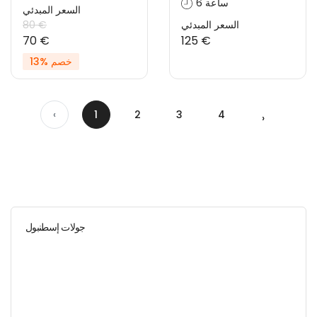
6 ساعة
السعر المبدئي
السعر المبدئي
80 €
70 €
125 €
خصم %13
‹
1
2
3
4
›
جولات إسطنبول