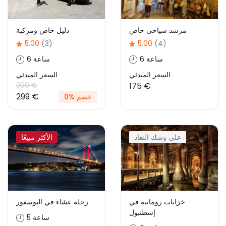
مرشد سياحي خاص
دليل خاص ومركبة
5.00
(3)
5.00
(4)
6 ساعة
6 ساعة
السعر المبدئي
السعر المبدئي
300 €
175 €
299 €
خصم %0
على وشك النفاد
الأكثر مبيعًا
خزانات رومانية في
رحلة عشاء في البوسفور
إسطنبول
5 ساعة