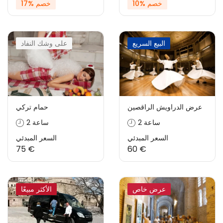
خصم %10
خصم %17
البيع السريع
على وشك النفاد
عرض الدراويش الراقصين
حمام تركي
2 ساعة
2 ساعة
السعر المبدئي
السعر المبدئي
75 €
60 €
عرض خاص
الأكثر مبيعًا