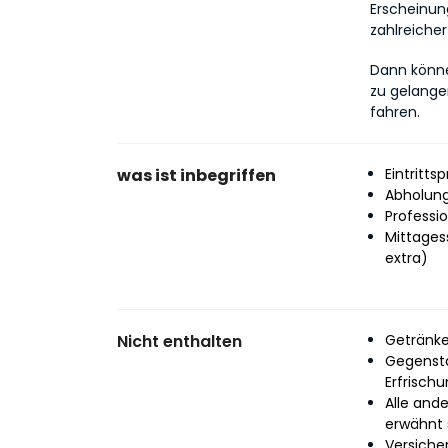
Erscheinun
zahlreich
Dann könne
zu gelange
fahren.
was ist inbegriffen
Eintritts
Abholung
Professio
Mittages
extra)
Nicht enthalten
Getränke
Gegenstä
Erfrisch
Alle and
erwähnt 
Versicher