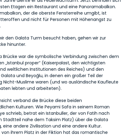
er Jahre diente er als Feuerwachturm. Jetzt befinden sich 
rsten Etagen ein Restaurant und eine Panoramabalkon. 
abalkon, der die oberste Fensterreihe umgibt, ist 
tteroffen und nicht für Personen mit Höhenangst zu 
.
r den Galata Turm besucht haben, gehen wir zur 
cke hinunter.
ta Brücke war die symbolische Verbindung zwischen dem 
len „Istanbul proper“ (Kaiserpalast, den wichtigsten 
und weltlichen Institutionen des Reiches) und den 
 Galata und Beyoğlu, in denen ein großer Teil der 
g Nicht-Muslime waren (und wo ausländische Kaufleute 
aten lebten und arbeiteten).
insicht verband die Brücke diese beiden 
dlichen Kulturen. Wie Peyami Safa in seinem Roman 
ye schrieb, betrat ein Istanbuller, der von Fatih nach 
n Stadtteil nahe dem Taksim Platz) über die Galata 
, eine andere Zivilisation und eine andere Kultur. 
von ihrem Platz in der Fiktion hat das romantische 