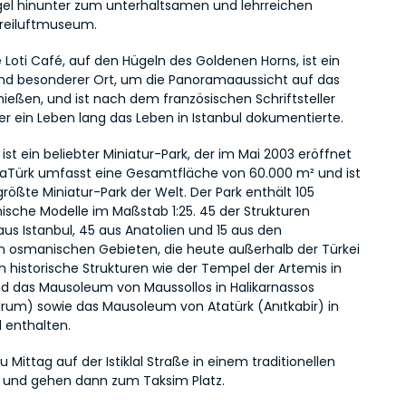
gel hinunter zum unterhaltsamen und lehrreichen 
Freiluftmuseum.
e Loti Café, auf den Hügeln des Goldenen Horns, ist ein 
und besonderer Ort, um die Panoramaaussicht auf das 
ießen, und ist nach dem französischen Schriftsteller 
er ein Leben lang das Leben in Istanbul dokumentierte.
 ist ein beliebter Miniatur-Park, der im Mai 2003 eröffnet 
iaTürk umfasst eine Gesamtfläche von 60.000 m² und ist 
rößte Miniatur-Park der Welt. Der Park enthält 105 
ische Modelle im Maßstab 1:25. 45 der Strukturen 
s Istanbul, 45 aus Anatolien und 15 aus den 
 osmanischen Gebieten, die heute außerhalb der Türkei 
h historische Strukturen wie der Tempel der Artemis in 
d das Mausoleum von Maussollos in Halikarnassos 
rum) sowie das Mausoleum von Atatürk (Anıtkabir) in 
d enthalten.
u Mittag auf der Istiklal Straße in einem traditionellen 
 und gehen dann zum Taksim Platz.