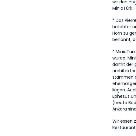
wir den Hü
MiniaTürk 
* Das Pierr
beliebter 
Horn zu gen
benannt, d
* MiniaTürk
wurde. Min
damit der g
architekton
stammen au
ehemaligen
liegen. Auc
Ephesus un
(heute Bod
Ankara sin
Wir essen z
Restaurant