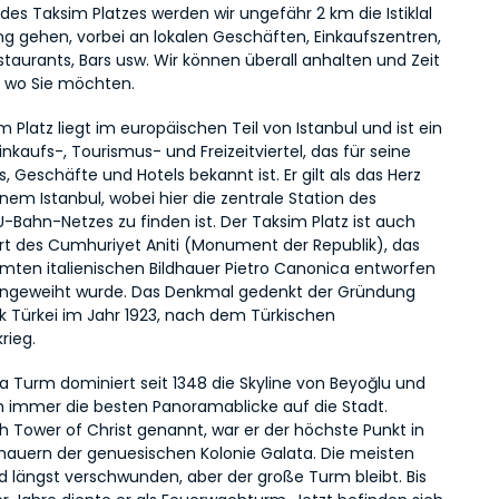
des Taksim Platzes werden wir ungefähr 2 km die Istiklal 
ng gehen, vorbei an lokalen Geschäften, Einkaufszentren, 
taurants, Bars usw. Wir können überall anhalten und Zeit 
, wo Sie möchten.
m Platz liegt im europäischen Teil von Istanbul und ist ein 
inkaufs-, Tourismus- und Freizeitviertel, das für seine 
, Geschäfte und Hotels bekannt ist. Er gilt als das Herz 
m Istanbul, wobei hier die zentrale Station des 
U-Bahn-Netzes zu finden ist. Der Taksim Platz ist auch 
rt des Cumhuriyet Aniti (Monument der Republik), das 
ten italienischen Bildhauer Pietro Canonica entworfen 
ingeweiht wurde. Das Denkmal gedenkt der Gründung 
k Türkei im Jahr 1923, nach dem Türkischen 
rieg.
a Turm dominiert seit 1348 die Skyline von Beyoğlu und 
h immer die besten Panoramablicke auf die Stadt. 
h Tower of Christ genannt, war er der höchste Punkt in 
auern der genuesischen Kolonie Galata. Die meisten 
d längst verschwunden, aber der große Turm bleibt. Bis 