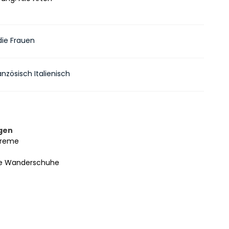
die Frauen
anzösisch Italienisch
gen
creme
 Wanderschuhe