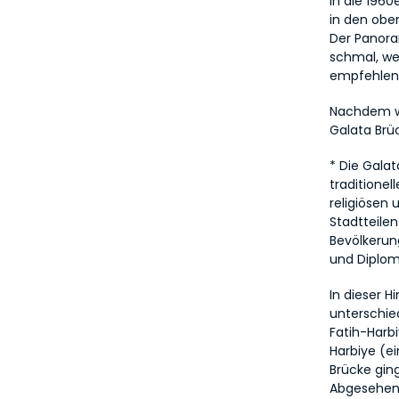
in die 1960
in den obe
Der Panoram
schmal, we
empfehlen
Nachdem wi
Galata Brü
* Die Gala
traditionel
religiösen 
Stadtteilen
Bevölkerun
und Diplom
In dieser H
unterschie
Fatih-Harbi
Harbiye (ei
Brücke ging
Abgesehen 