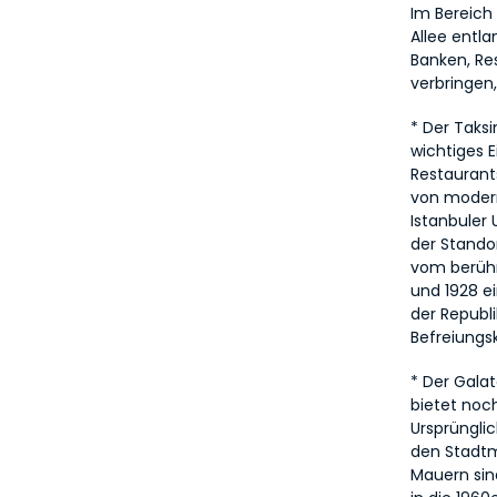
Im Bereich 
Allee entla
Banken, Res
verbringen
* Der Taksi
wichtiges E
Restaurants
von moderne
Istanbuler 
der Stando
vom berühm
und 1928 e
der Republi
Befreiungsk
* Der Galat
bietet noc
Ursprünglic
den Stadtm
Mauern sin