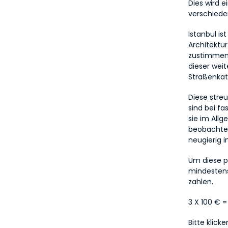
Dies wird e
verschiede
Istanbul i
Architektur
zustimmen,
dieser wei
Straßenkat
Diese streu
sind bei fa
sie im Allg
beobachte
neugierig 
Um diese p
mindestens
zahlen.
3 X 100 € 
Bitte klick