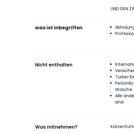
UND DEN ZW
was ist inbegriffen
Abholung
Professio
Nicht enthalten
Internati
Versicher
Türkei-E
Persönli
Wäsche
Alle ande
sind
Was mitnehmen?
Katzenfutt