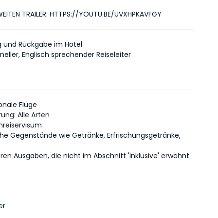
EITEN TRAILER: HTTPS://YOUTU.BE/UVXHPKAVFGY
 und Rückgabe im Hotel
neller, Englisch sprechender Reiseleiter
onale Flüge
ung: Alle Arten
inreiservisum
che Gegenstände wie Getränke, Erfrischungsgetränke,
ren Ausgaben, die nicht im Abschnitt 'Inklusive' erwähnt
er