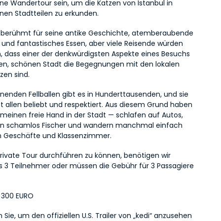
ine Wandertour sein, um die Katzen von Istanbul in 
nen Stadtteilen zu erkunden.
st berühmt für seine antike Geschichte, atemberaubende 
 und fantastisches Essen, aber viele Reisende würden 
 dass einer der denkwürdigsten Aspekte eines Besuchs 
ten, schönen Stadt die Begegnungen mit den lokalen 
zen sind.
nenden Fellballen gibt es in Hunderttausenden, und sie 
st allen beliebt und respektiert. Aus diesem Grund haben 
emeinen freie Hand in der Stadt — schlafen auf Autos, 
n schamlos Fischer und wandern manchmal einfach 
in Geschäfte und Klassenzimmer.
rivate Tour durchführen zu können, benötigen wir 
 3 Teilnehmer oder müssen die Gebühr für 3 Passagiere 
= 300 EURO
en Sie, um den offiziellen U.S. Trailer von „kedi“ anzusehen