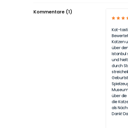
Kommentare (1)
Kat-tast
Bewertet
Katzen u
über den
Istanbul
und hiel
durch St
streiche
Geburtsta
Spielzeu
Museum w
über die
die Katz
als Näch
Dank! Da