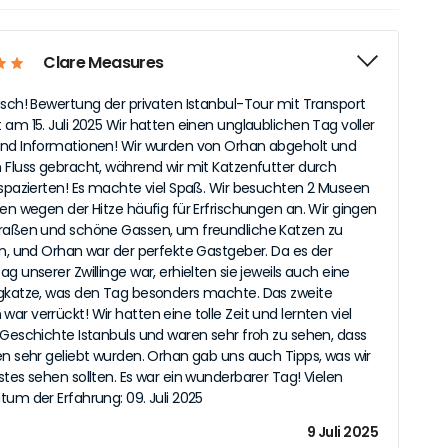
Clare Measures
isch! Bewertung der privaten Istanbul-Tour mit Transport
 am 15. Juli 2025 Wir hatten einen unglaublichen Tag voller
nd Informationen! Wir wurden von Orhan abgeholt und
 Fluss gebracht, während wir mit Katzenfutter durch
 spazierten! Es machte viel Spaß. Wir besuchten 2 Museen
ten wegen der Hitze häufig für Erfrischungen an. Wir gingen
raßen und schöne Gassen, um freundliche Katzen zu
ln, und Orhan war der perfekte Gastgeber. Da es der
g unserer Zwillinge war, erhielten sie jeweils auch eine
gkatze, was den Tag besonders machte. Das zweite
ar verrückt! Wir hatten eine tolle Zeit und lernten viel
 Geschichte Istanbuls und waren sehr froh zu sehen, dass
en sehr geliebt wurden. Orhan gab uns auch Tipps, was wir
stes sehen sollten. Es war ein wunderbarer Tag! Vielen
tum der Erfahrung: 09. Juli 2025
9 Juli 2025