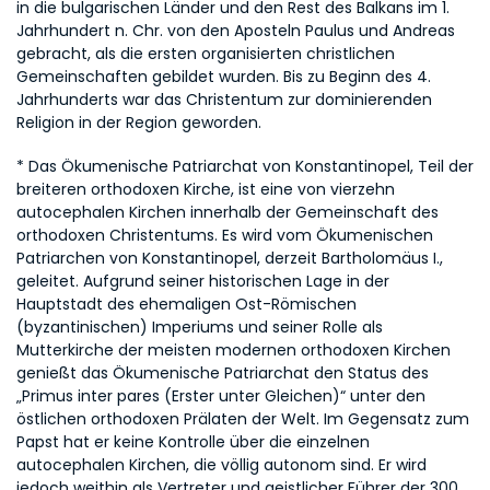
in die bulgarischen Länder und den Rest des Balkans im 1. 
Jahrhundert n. Chr. von den Aposteln Paulus und Andreas 
gebracht, als die ersten organisierten christlichen 
Gemeinschaften gebildet wurden. Bis zu Beginn des 4. 
Jahrhunderts war das Christentum zur dominierenden 
Religion in der Region geworden.
* Das Ökumenische Patriarchat von Konstantinopel, Teil der 
breiteren orthodoxen Kirche, ist eine von vierzehn 
autocephalen Kirchen innerhalb der Gemeinschaft des 
orthodoxen Christentums. Es wird vom Ökumenischen 
Patriarchen von Konstantinopel, derzeit Bartholomäus I., 
geleitet. Aufgrund seiner historischen Lage in der 
Hauptstadt des ehemaligen Ost-Römischen 
(byzantinischen) Imperiums und seiner Rolle als 
Mutterkirche der meisten modernen orthodoxen Kirchen 
genießt das Ökumenische Patriarchat den Status des 
„Primus inter pares (Erster unter Gleichen)“ unter den 
östlichen orthodoxen Prälaten der Welt. Im Gegensatz zum 
Papst hat er keine Kontrolle über die einzelnen 
autocephalen Kirchen, die völlig autonom sind. Er wird 
jedoch weithin als Vertreter und geistlicher Führer der 300 