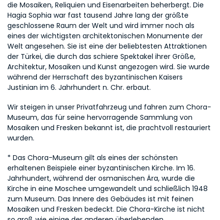
die Mosaiken, Reliquien und Eisenarbeiten beherbergt. Die 
Hagia Sophia war fast tausend Jahre lang der größte 
geschlossene Raum der Welt und wird immer noch als 
eines der wichtigsten architektonischen Monumente der 
Welt angesehen. Sie ist eine der beliebtesten Attraktionen 
der Türkei, die durch das schiere Spektakel ihrer Größe, 
Architektur, Mosaiken und Kunst angezogen wird. Sie wurde 
während der Herrschaft des byzantinischen Kaisers 
Justinian im 6. Jahrhundert n. Chr. erbaut.
Wir steigen in unser Privatfahrzeug und fahren zum Chora-
Museum, das für seine hervorragende Sammlung von 
Mosaiken und Fresken bekannt ist, die prachtvoll restauriert 
wurden.
* Das Chora-Museum gilt als eines der schönsten 
erhaltenen Beispiele einer byzantinischen Kirche. Im 16. 
Jahrhundert, während der osmanischen Ära, wurde die 
Kirche in eine Moschee umgewandelt und schließlich 1948 
zum Museum. Das Innere des Gebäudes ist mit feinen 
Mosaiken und Fresken bedeckt. Die Chora-Kirche ist nicht 
so groß wie einige der anderen überlebenden 