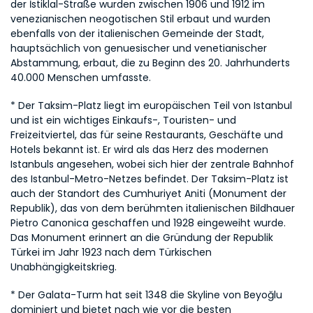
der İstiklal-Straße wurden zwischen 1906 und 1912 im 
venezianischen neogotischen Stil erbaut und wurden 
ebenfalls von der italienischen Gemeinde der Stadt, 
hauptsächlich von genuesischer und venetianischer 
Abstammung, erbaut, die zu Beginn des 20. Jahrhunderts 
40.000 Menschen umfasste.
* Der Taksim-Platz liegt im europäischen Teil von Istanbul 
und ist ein wichtiges Einkaufs-, Touristen- und 
Freizeitviertel, das für seine Restaurants, Geschäfte und 
Hotels bekannt ist. Er wird als das Herz des modernen 
Istanbuls angesehen, wobei sich hier der zentrale Bahnhof 
des Istanbul-Metro-Netzes befindet. Der Taksim-Platz ist 
auch der Standort des Cumhuriyet Aniti (Monument der 
Republik), das von dem berühmten italienischen Bildhauer 
Pietro Canonica geschaffen und 1928 eingeweiht wurde. 
Das Monument erinnert an die Gründung der Republik 
Türkei im Jahr 1923 nach dem Türkischen 
Unabhängigkeitskrieg.
* Der Galata-Turm hat seit 1348 die Skyline von Beyoğlu 
dominiert und bietet nach wie vor die besten 