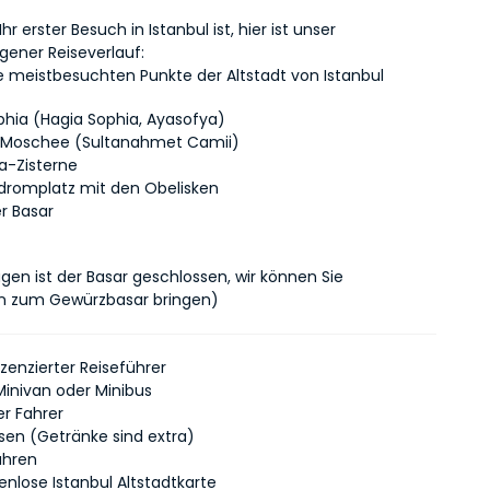
r erster Besuch in Istanbul ist, hier ist unser 
gener Reiseverlauf:
ie meistbesuchten Punkte der Altstadt von Istanbul
phia (Hagia Sophia, Ayasofya)  
 Moschee (Sultanahmet Camii)
ka-Zisterne
dromplatz mit den Obelisken
r Basar
en ist der Basar geschlossen, wir können Sie 
n zum Gewürzbasar bringen)
lizenzierter Reiseführer
 Minivan oder Minibus
er Fahrer
sen (Getränke sind extra)
ühren
enlose Istanbul Altstadtkarte