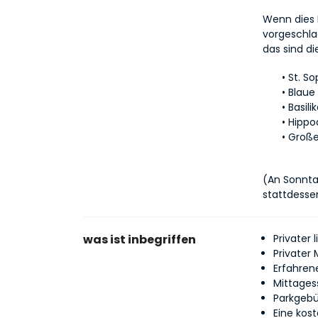
Wenn dies Ih
vorgeschla
das sind d
St. So
Blaue
Basili
Hippo
Große
(An Sonntag
stattdesse
was ist inbegriffen
Privater 
Privater
Erfahren
Mittages
Parkgeb
Eine kost