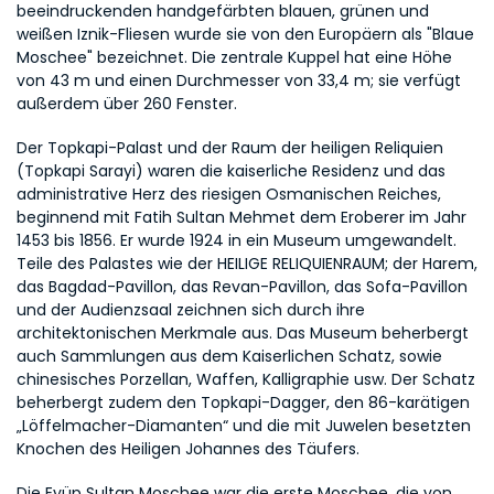
beeindruckenden handgefärbten blauen, grünen und 
weißen Iznik-Fliesen wurde sie von den Europäern als "Blaue 
Moschee" bezeichnet. Die zentrale Kuppel hat eine Höhe 
von 43 m und einen Durchmesser von 33,4 m; sie verfügt 
außerdem über 260 Fenster.
Der Topkapi-Palast und der Raum der heiligen Reliquien 
(Topkapi Sarayi) waren die kaiserliche Residenz und das 
administrative Herz des riesigen Osmanischen Reiches, 
beginnend mit Fatih Sultan Mehmet dem Eroberer im Jahr 
1453 bis 1856. Er wurde 1924 in ein Museum umgewandelt. 
Teile des Palastes wie der HEILIGE RELIQUIENRAUM; der Harem, 
das Bagdad-Pavillon, das Revan-Pavillon, das Sofa-Pavillon 
und der Audienzsaal zeichnen sich durch ihre 
architektonischen Merkmale aus. Das Museum beherbergt 
auch Sammlungen aus dem Kaiserlichen Schatz, sowie 
chinesisches Porzellan, Waffen, Kalligraphie usw. Der Schatz 
beherbergt zudem den Topkapi-Dagger, den 86-karätigen 
„Löffelmacher-Diamanten“ und die mit Juwelen besetzten 
Knochen des Heiligen Johannes des Täufers.
Die Eyüp Sultan Moschee war die erste Moschee, die von 