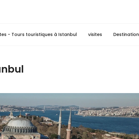
ites - Tours touristiques à Istanbul
visites
Destinatio
anbul