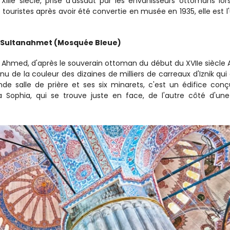
 XIIIe siècle, prise d'assaut par les envahisseurs ottomans lors
touristes après avoir été convertie en musée en 1935, elle est l'
de Sultanahmet (Mosquée Bleue)
hmed, d'après le souverain ottoman du début du XVIIe siècle
u de la couleur des dizaines de milliers de carreaux d'Iznik qui 
de salle de prière et ses six minarets, c'est un édifice conç
ia Sophia, qui se trouve juste en face, de l'autre côté d'une