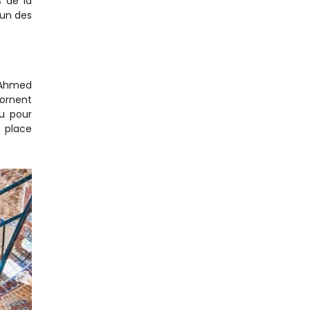
 de la 
un des 
 Ahmed 
ornent 
u pour 
 place 