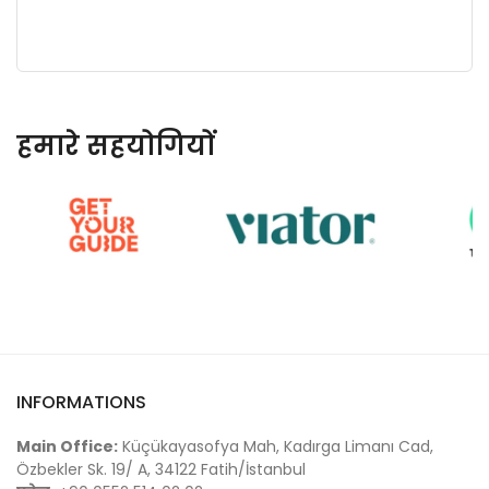
हमारे सहयोगियों
INFORMATIONS
Main Office:
Küçükayasofya Mah, Kadırga Limanı Cad,
Özbekler Sk. 19/ A, 34122 Fatih/İstanbul