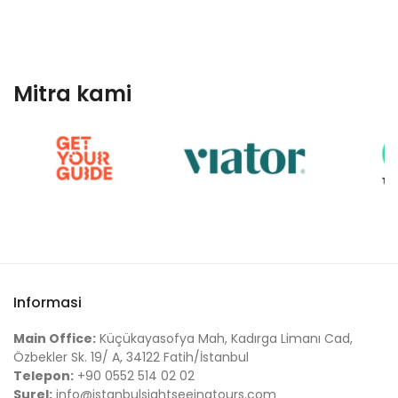
Mitra kami
Informasi
Main Office:
Küçükayasofya Mah, Kadırga Limanı Cad,
Özbekler Sk. 19/ A, 34122 Fatih/İstanbul
Telepon:
+90 0552 514 02 02
Surel:
info@istanbulsightseeingtours.com