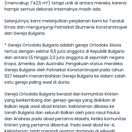
(mencakup 742,5 m²) tetapi unik di antara mereka, karena 
hampir semua dekorasi internalnya masih ada.
Selanjutnya, kami melanjutkan perjalanan kami ke Tanduk 
Emas dan mengunjungi Patriarkat Ekumenis Konstantinopel 
dan Gereja Bulgaria.
* Gereja Ortodoks Bulgaria adalah gereja Ortodoks Slavia 
tertua dengan sekitar 6,5 juta anggota di Republik Bulgaria 
dan antara 1,5 hingga 2,0 juta anggota di sejumlah negara 
Eropa, Amerika, dan Australia. Pengakuan status merdeka 
Gereja Bulgaria oleh Patriarkat Konstantinopel pada tahun 
927 Masehi menambahkan Gereja Bulgaria ke dalam salah 
satu gereja paling awal di dunia.
Gereja Ortodoks Bulgaria berasal dari komunitas Kristen 
yang berkembang dan gereja-gereja yang didirikan di 
Balkan sejak awal abad Kristen. Kekristenan dibawa ke 
tanah Bulgaria dan seluruh Balkan oleh para rasul Paulus 
dan Andreas pada abad pertama Masehi, ketika komunitas 
Kristen yang pertama dibentuk. Pada awal abad ke-4, 
Kekristenan telah menjadi agama dominan di wilayah 