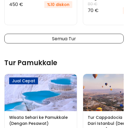
450 €
80 €
%10 diskon
70 €
%
Semua Tur
Tur Pamukkale
Jual Cepat
Wisata Sehari ke Pamukkale
Tur Cappadocia &
(Dengan Pesawat)
Dari Istanbul (Den