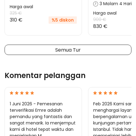
3 Malam 4 Hari
Harga awal
325 €
Harga awal
310 €
900 €
%5 diskon
830 €
Semua Tur
Komentar pelanggan
1 Juni 2026 - Pemesanan
Feb 2026 Kami sang
terverifikasi Emre adalah
menghargai layan
pemandu yang fantastis dan
berpengalaman unt
sangat menarik. Ia menjemput
kunjungan pertama
kami di hotel tepat waktu dan
Istanbul. Tidak han
menjelaskan M...
mempelajari lebih ba