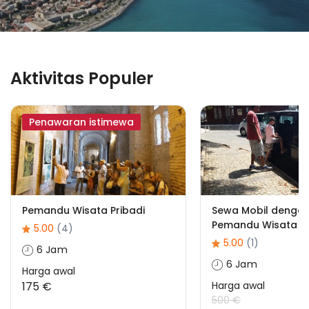
Aktivitas Populer
Penawaran istimewa
Pemandu Wisata Pribadi
Sewa Mobil dengan
Pemandu Wisata
5.00
(4)
5.00
(1)
6 Jam
6 Jam
Harga awal
175 €
Harga awal
500 €