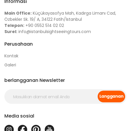
Informasi
Main Office:
Küçükayasofya Mah, Kadırga Limanı Cad,
Özbekler Sk. 19/ A, 34122 Fatih/İstanbul
Telepon:
+90 0552 514 02 02
Surel:
info@istanbulsightseeingtours.com
Perusahaan
Kontak
Galeri
berlangganan Newsletter
Langganan
Media sosial