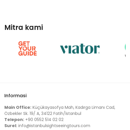
Mitra kami
Informasi
Main Office:
Küçükayasofya Mah, Kadırga Limanı Cad,
Özbekler Sk. 19/ A, 34122 Fatih/İstanbul
Telepon:
+90 0552 514 02 02
Surel:
info@istanbulsightseeingtours.com