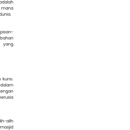
dalah 
 mana 
pisan-
ubahan 
e yang 
 kuno. 
dalam 
engan 
erusia 
h-alih 
masjid 