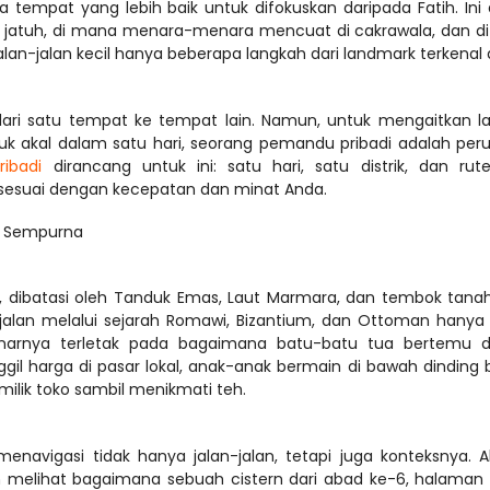
pat yang lebih baik untuk difokuskan daripada Fatih. Ini a
jatuh, di mana menara-menara mencuat di cakrawala, dan di
 satu tempat ke tempat lain. Namun, untuk mengaitkan la
uk akal dalam satu hari, seorang pemandu pribadi adalah per
ribadi
 dirancang untuk ini: satu hari, satu distrik, dan rut
ng Sempurna
, dibatasi oleh Tanduk Emas, Laut Marmara, dan tembok tanah
jalan melalui sejarah Romawi, Bizantium, dan Ottoman hanya 
enarnya terletak pada bagaimana batu-batu tua bertemu d
 harga di pasar lokal, anak-anak bermain di bawah dinding b
igasi tidak hanya jalan-jalan, tetapi juga konteksnya. Ali
 melihat bagaimana sebuah cistern dari abad ke-6, halaman 