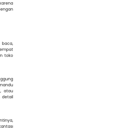
karena 
engan 
 baca, 
empat 
 toko 
ggung 
mandu 
 atau 
detail 
tinya, 
ntası 