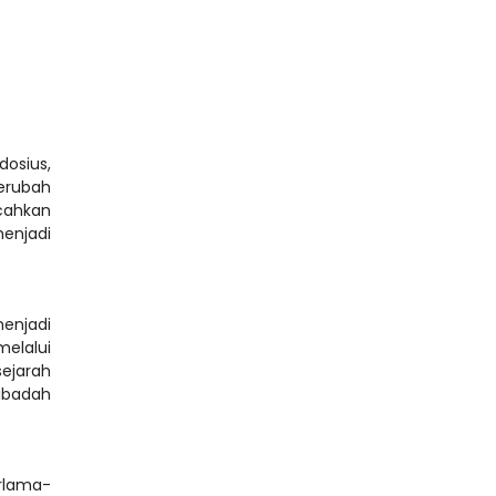
sius, 
erubah 
ahkan 
njadi 
enjadi 
elalui 
ejarah 
ibadah 
erlama-