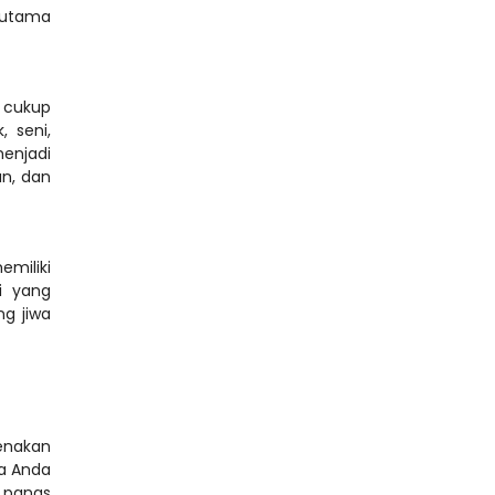
utama 
 cukup 
seni, 
njadi 
n, dan 
miliki 
 yang 
 jiwa 
nakan 
a Anda 
 panas 