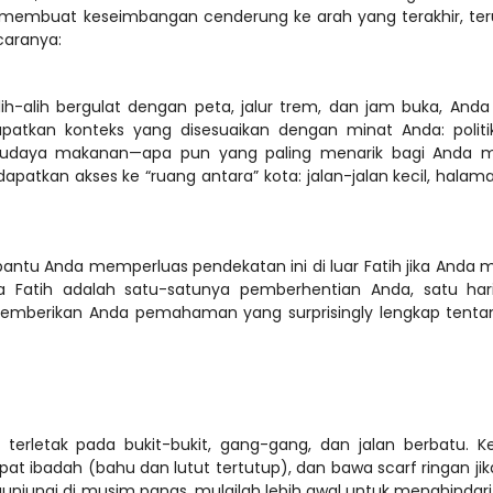
membuat keseimbangan cenderung ke arah yang terakhir, ter
-alih bergulat dengan peta, jalur trem, dan jam buka, Anda
tkan konteks yang disesuaikan dengan minat Anda: politik, 
udaya makanan—apa pun yang paling menarik bagi Anda me
patkan akses ke “ruang antara” kota: jalan-jalan kecil, halama
ntu Anda memperluas pendekatan ini di luar Fatih jika Anda me
ika Fatih adalah satu-satunya pemberhentian Anda, satu hari
mberikan Anda pemahaman yang surprisingly lengkap tentang
erletak pada bukit-bukit, gang-gang, dan jalan berbatu. Ke
 ibadah (bahu dan lutut tertutup), dan bawa scarf ringan jik
gunjungi di musim panas, mulailah lebih awal untuk menghindari