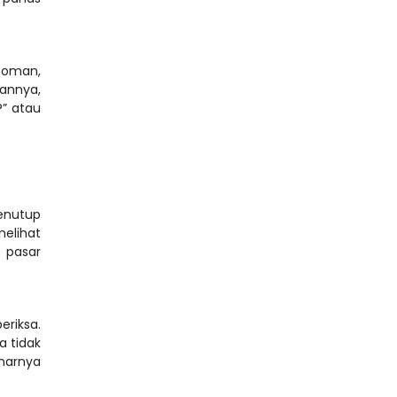
oman, 
annya, 
” atau 
nutup 
elihat 
pasar 
riksa. 
 tidak 
arnya 