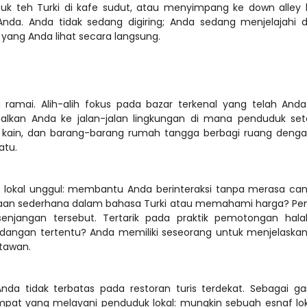
tuk teh Turki di kafe sudut, atau menyimpang ke down alley 
nda. Anda tidak sedang digiring; Anda sedang menjelajahi d
 ramai. Alih-alih fokus pada bazar terkenal yang telah Anda
lkan Anda ke jalan-jalan lingkungan di mana penduduk set
l kain, dan barang-barang rumah tangga berbagi ruang dengan
lokal unggul: membantu Anda berinteraksi tanpa merasa can
aan sederhana dalam bahasa Turki atau memahami harga? Pe
jangan tersebut. Tertarik pada praktik pemotongan halal,
angan tertentu? Anda memiliki seseorang untuk menjelaskan 
da tidak terbatas pada restoran turis terdekat. Sebagai gan
t yang melayani penduduk lokal: mungkin sebuah esnaf loka