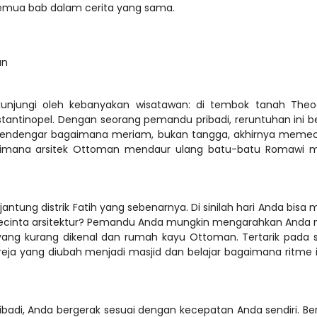
an
kunjungi oleh kebanyakan wisatawan: di tembok tanah Theodo
antinopel. Dengan seorang pemandu pribadi, reruntuhan ini b
 mendengar bagaimana meriam, bukan tangga, akhirnya memec
aimana arsitek Ottoman mendaur ulang batu-batu Romawi me
antung distrik Fatih yang sebenarnya. Di sinilah hari Anda bisa m
pecinta arsitektur? Pemandu Anda mungkin mengarahkan Anda m
 yang kurang dikenal dan rumah kayu Ottoman. Tertarik pada s
eja yang diubah menjadi masjid dan belajar bagaimana ritme 
ribadi, Anda bergerak sesuai dengan kecepatan Anda sendiri. B