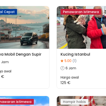
al Cepat
Penawaran istimewa
a Mobil Dengan Supir
Kucing Istanbul
5.00
(1)
6 Jam
6 Jam
ga awal
 €
Harga awal
125 €
nawaran istimewa
Hampir habis