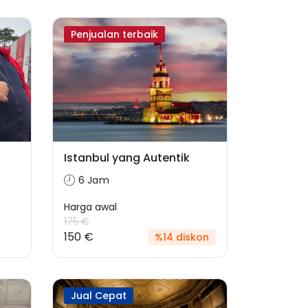
Penjualan terbaik
Istanbul yang Autentik
6 Jam
Harga awal
175 €
150 €
%14 diskon
Jual Cepat