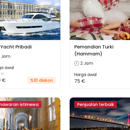
 Yacht Pribadi
Pemandian Turki
(Hammam)
2 Jam
2 Jam
ga awal
 €
Harga awal
0 €
%10 diskon
75 €
nawaran istimewa
Penjualan terbaik