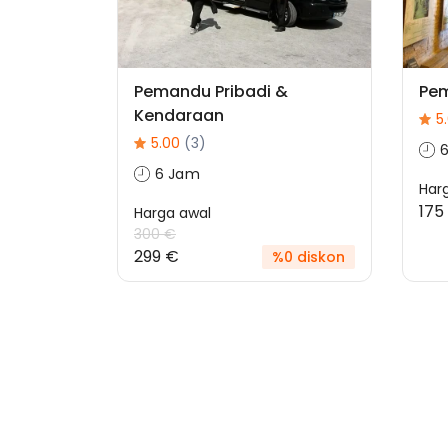
Pemandu Pribadi &
Pem
Kendaraan
5
5.00
(3)
6 Jam
Har
175
Harga awal
300 €
299 €
%0 diskon