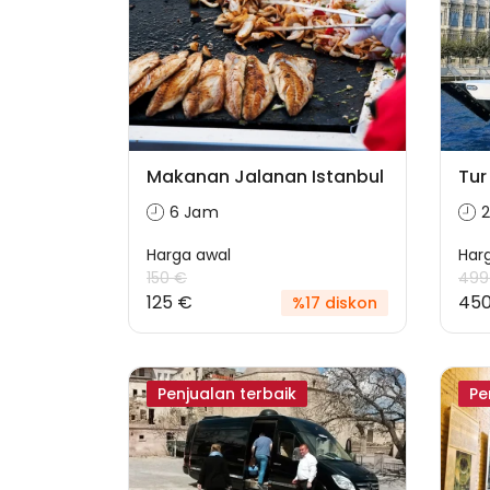
Makanan Jalanan Istanbul
Tur
6 Jam
Harga awal
Har
150 €
499
125 €
45
%17 diskon
Penjualan terbaik
Pe