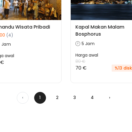
andu Wisata Pribadi
Kapal Makan Malam
Bosphorus
.00
(4)
5 Jam
6 Jam
Harga awal
ga awal
80 €
 €
70 €
%13 dis
‹
1
2
3
4
›