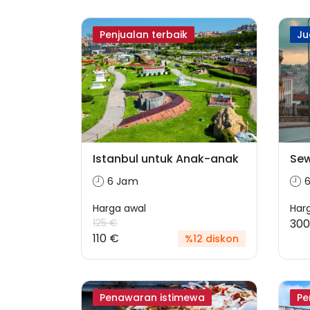
Penjualan terbaik
Ju
Istanbul untuk Anak-anak
Sew
6 Jam
Harga awal
Har
125 €
300
110 €
%12 diskon
Penawaran istimewa
Pe