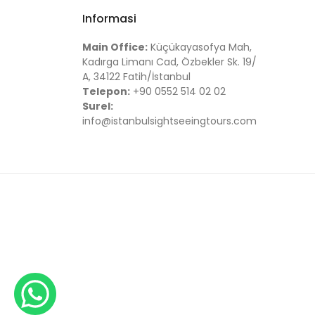
Informasi
Main Office:
Küçükayasofya Mah,
Kadırga Limanı Cad, Özbekler Sk. 19/
A, 34122 Fatih/İstanbul
Telepon:
+90 0552 514 02 02
Surel:
info@istanbulsightseeingtours.com