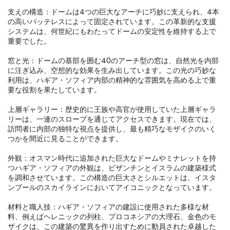
支えの構造：ドームは4つの巨大なアーチに巧妙に支えられ、4本
の高いバッテレスによって固定されています。この革新的な支援
システムは、何世紀にもわたってドームの安定性を維持する上で
重要でした。

窓と光：ドームの基部を囲む40のアーチ型の窓は、自然光を内部
に注ぎ込み、空想的な効果を生み出しています。この光の巧妙な
利用は、ハギア・ソフィア内部の精神的な雰囲気を高める上で重
要な役割を果たしています。

上層ギャラリー：歴史的に王族や高官が使用していた上層ギャラ
リーは、一連のスロープを通じてアクセスできます。現在では、
訪問者に内部の独特な視点を提供し、最も精巧なモザイクのいく
つかを間近に見ることができます。

外観：オスマン時代に追加された巨大なドームやミナレットを持
つハギア・ソフィアの外観は、ビザンチンとイスラムの建築様式
を調和させています。この構造の巨大さとシルエットは、イスタ
ンブールのスカイラインにおいてアイコニックとなっています。

材料と職人技：ハギア・ソフィアの建設に使用された多様な材
料、例えばヘレニックの列柱、プロコネシアの大理石、金色のモ
ザイクは、この建築の驚異を作り出すために動員された卓越した