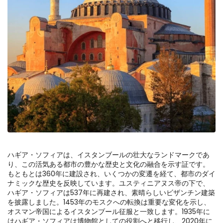
ハギア・ソフィアは、イスタンブールの壮大なランドマークであ
り、この活気ある都市の豊かな歴史と文化の融合を示す証です。
もともとは360年に建設され、いくつかの変遷を経て、都市のダイ
ナミックな歴史を反映しています。ユスティニアヌス帝の下で、
ハギア・ソフィアは537年に再建され、素晴らしいビザンチン建築
を披露しました。1453年のモスクへの転換は重要な変化を示し、
オスマン帝国によるイスタンブール征服と一致します。1935年に
はハギア・ソフィアは博物館としての役割へと移行し、2020年に