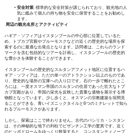
安全対策
: 標準的な安全対策が講じられており、観光地の人
気に鑑みて個人の持ち物を安全に保管することをお勧めし
ます。
周辺の観光名所とアクティビティ
ハギア・ソフィアはイスタンブールの中心部に位置しているた
め、トプカプ宮殿やブルーモスクなどの近くの歴史的な場所を探
索するのに最適な出発点となります。訪問者は、これらのランド
マークを含む包括的なツアーを計画し、イスタンブールの歴史的
な豊かさを体験することができます。

イスタンブールの歴史的なスルタンアフメット地区に位置するハ
ギア・ソフィアは、ただの単一のアトラクション以上のものであ
り、歴史的な場所の宝庫への入り口です。石の一歩で離れたとこ
ろには、一度オスマン帝国のスルタンの住居であった壮大なトプ
カプ宮殿があり、帝国の栄光を反映した貴重な遺物を展示する博
物館となっています。少し歩くと、オスマンの宗教建築を垣間見
ることができる、青いイズニックタイルと6つのミナレットで知ら
れるブルーモスクがあります。

しかし、探索はここで終わりません。古代のバシリカ・シスタン
は、その神秘的な地下の列柱でビザンチン工学の驚異です。近く
のヒッポドロームをゆっくり散策すると、コンスタンティノープ