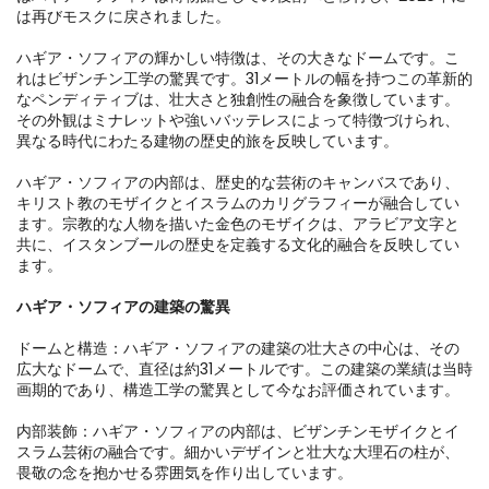
は再びモスクに戻されました。

ハギア・ソフィアの輝かしい特徴は、その大きなドームです。こ
れはビザンチン工学の驚異です。31メートルの幅を持つこの革新的
なペンディティブは、壮大さと独創性の融合を象徴しています。
その外観はミナレットや強いバッテレスによって特徴づけられ、
異なる時代にわたる建物の歴史的旅を反映しています。

ハギア・ソフィアの内部は、歴史的な芸術のキャンバスであり、
キリスト教のモザイクとイスラムのカリグラフィーが融合してい
ます。宗教的な人物を描いた金色のモザイクは、アラビア文字と
共に、イスタンブールの歴史を定義する文化的融合を反映してい
ます。

ハギア・ソフィアの建築の驚異
ドームと構造：ハギア・ソフィアの建築の壮大さの中心は、その
広大なドームで、直径は約31メートルです。この建築の業績は当時
画期的であり、構造工学の驚異として今なお評価されています。

内部装飾：ハギア・ソフィアの内部は、ビザンチンモザイクとイ
スラム芸術の融合です。細かいデザインと壮大な大理石の柱が、
畏敬の念を抱かせる雰囲気を作り出しています。
