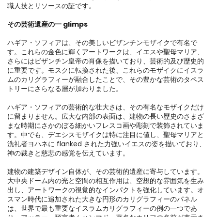
職人技とリソースの証です。

その芸術遺産の一 glimps
ハギア・ソフィアは、その美しいビザンチンモザイクで有名で
す。これらの金色に輝くアートワークは、イエスや聖母マリア、
さらにはビザンチン皇帝の肖像を描いており、芸術的及び歴史的
に重要です。モスクに転換された後、これらのモザイクにイスラ
ムのカリグラフィーが融合したことで、その豊かな芸術のタペス
トリーにさらなる層が加わりました。

ハギア・ソフィアの芸術的な壮大さは、その有名なモザイクだけ
に留まりません。広大な内部の表面は、建物の長い歴史のさまざ
まな時期にさかのぼる細かいフレスコ画や彫刻で装飾されていま
す。中でも、デエシスモザイクは特に注目に値し、聖母マリアと
洗礼者ヨハネに flanked された力強いイエスの姿を描いており、
神の裁きと慈悲の感覚を伝えています。

建物の建築デザイン自体が、その芸術的遺産に寄与しています。
大中央ドーム内の光と空間の相互作用は、空想的な雰囲気を生み
出し、アートワークの視覚的なインパクトを強化しています。オ
スマン時代に追加された大きな円形のカリグラフィーのパネル
は、世界で最も重要なイスラムカリグラフィーの例の一つであ