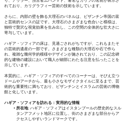
り、アッラー、預言者ムハンマド、著名なカリフの名前が表示さ
れており、カリグラフィー芸術の技術を示しています。

さらに、内部の壁を飾る大理石のパネルは、ビザンチン帝国の富
と芸術的センスの証です。大理石のさまざまな色合いと模様は、
独特で贅沢な視覚効果を生み出し、この空間の全体的な壮大さに
寄与しています。

ハギア・ソフィアの床は、見過ごされがちですが、これもまたそ
の芸術的遺産の一部です。さまざまな種類の大理石や石で作ら
れ、複雑な幾何学的模様やデザインが施されており、この記念碑
的な建物の建設において職人が細部にわたる注意を払ったことを
示しています。

本質的に、ハギア・ソフィアのすべてのコーナーは、そびえ立つ
ドームやアーチから、最も小さなモザイクタイルに至るまで、芸
術的な重要性に満ちており、ビザンチンとイスラムの芸術の博物
館と化しています。

ハギア・ソフィアを訪れる：実用的な情報
所在地
: ハギア・ソフィアはイスタンブールの歴史的なスル
タンアフメット地区に位置し、街のさまざまな部分からア
クセスしやすいランドマークです。