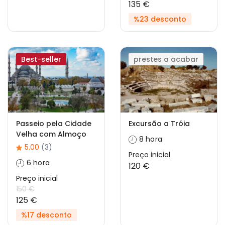
135 €
%23 desconto
Best-seller
prestes a acabar
Passeio pela Cidade
Excursão a Tróia
Velha com Almoço
8 hora
5.00
(3)
Preço inicial
6 hora
120 €
Preço inicial
150 €
125 €
%17 desconto