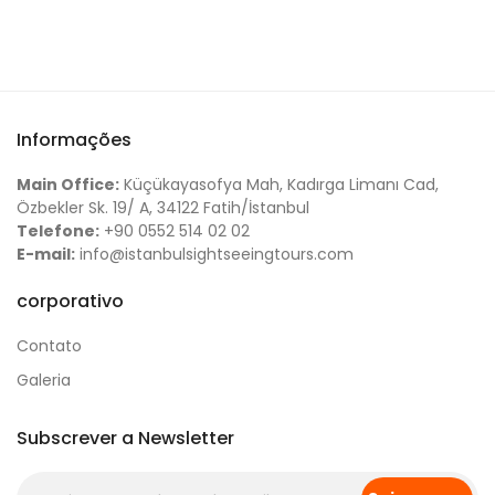
Informações
Main Office:
Küçükayasofya Mah, Kadırga Limanı Cad,
Özbekler Sk. 19/ A, 34122 Fatih/İstanbul
Telefone:
+90 0552 514 02 02
E-mail:
info@istanbulsightseeingtours.com
corporativo
Contato
Galeria
Subscrever a Newsletter