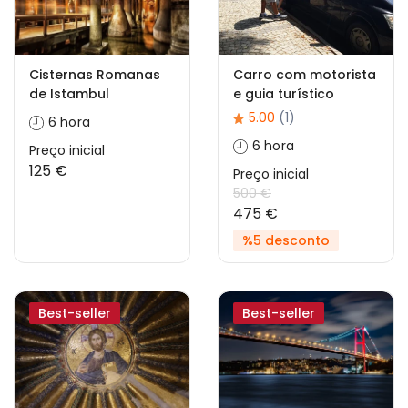
Cisternas Romanas
Carro com motorista
de Istambul
e guia turístico
5.00
(1)
6 hora
6 hora
Preço inicial
125 €
Preço inicial
500 €
475 €
%5 desconto
Best-seller
Best-seller