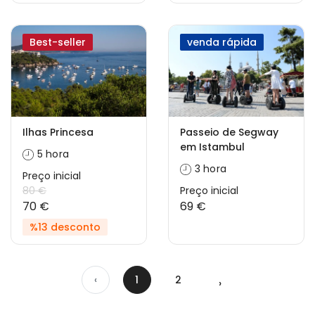
Best-seller
venda rápida
Ilhas Princesa
Passeio de Segway
em Istambul
5 hora
3 hora
Preço inicial
80 €
Preço inicial
70 €
69 €
%13 desconto
‹
1
2
›