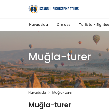
Huvudsida
Om oss
Turlista - Sights
Muğla-turer
Huvudsida
Muğla-turer
Muğla-turer