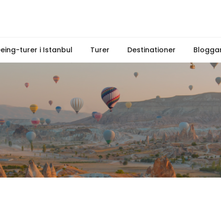
eeing-turer i Istanbul
Turer
Destinationer
Blogga