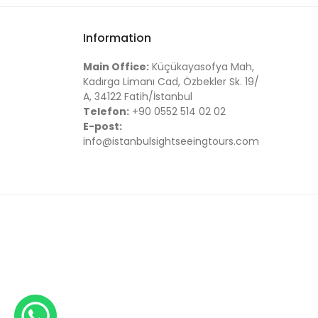
Information
Main Office:
Küçükayasofya Mah,
Kadırga Limanı Cad, Özbekler Sk. 19/
A, 34122 Fatih/İstanbul
Telefon:
+90 0552 514 02 02
E-post:
info@istanbulsightseeingtours.com