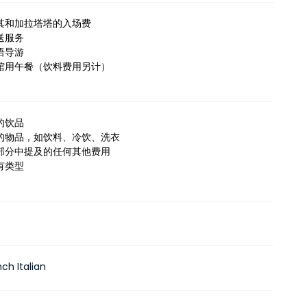
其和加拉塔塔的入场费
送服务
语导游
馆用午餐（饮料费用另计）
的饮品
的物品，如饮料、冷饮、洗衣
部分中提及的任何其他费用
有类型
nch Italian