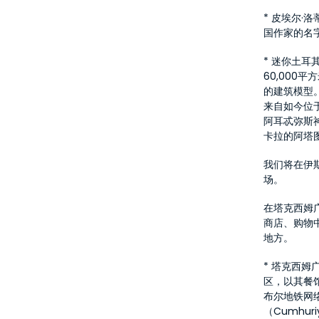
* 皮埃尔
国作家的名
* 迷你土耳
60,000
的建筑模型
来自如今位
阿耳忒弥斯
卡拉的阿塔
我们将在伊
场。
在塔克西姆
商店、购物
地方。
* 塔克西
区，以其餐
布尔地铁网
（Cumhu