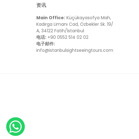
资讯
Main Office:
Küçükayasofya Mah,
Kadırga Limanı Cad, Özbekler Sk. 19/
A, 34122 Fatih/İstanbul
电话:
+90 0552 514 02 02
电子邮件:
info@istanbulsightseeingtours.com