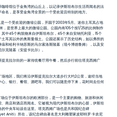
·洛蒂咖啡馆位于金角湾的山丘上，以记录伊斯坦布尔生活而闻名的法
字命名，是享受金角湾全景的一个受欢迎且特别的地方。
其是一个受欢迎的微缩公园，开园于2003年5月。迷你土耳其占地
平方米，是世界上最大的微缩公园。公园内有105个按1/25的比例制作
。其中45个构筑物来自伊斯坦布尔，45个来自安纳托利亚，15个
于土耳其以外的奥斯曼领土。公园还展示了历史结构，如以弗所的
神庙和哈利卡纳苏斯的马尔索洛斯陵墓（现今博徳鲁姆），以及安
图尔克陵墓（安提卡比尔）。
斯提克拉尔街的一家传统餐厅用午餐，然后步行前往塔克西姆广
广场地区，我们将沿伊斯提克拉尔大道步行大约2公里，途经当地
中心、银行、餐馆、酒吧等。我们可以随意停下来，花时间去任何
姆广场位于伊斯坦布尔的欧洲部分，是一个主要的购物、旅游和休闲
馆、商店和酒店而闻名。它被视为现代伊斯坦布尔的心脏，伊斯坦
络的中央车站设在这里。塔克西姆广场也是共和国纪念碑
riyet Aniti）所在，该纪念碑由著名意大利雕塑家皮耶特罗·卡农尼