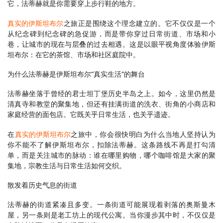
它，法蒂赫就是你需要穿上步行鞋的地方。
真实的伊斯坦布尔
之旅正是围绕这个理念建立的。它不仅仅是一个
从纪念碑到纪念碑的急促游，而是带你穿过日常街道、市场和小
巷，让城市的现在与层叠的过去相遇。这是以眼平视角度体验伊斯
坦布尔：在它的茶馆、市场和社区庭院中。
为什么法蒂赫是伊斯坦布尔“真实生活”的舞台
法蒂赫坐落于曾经的君士坦丁堡历史半岛之上。如今，这里仍然是
清真寺和教堂的聚集地，但还有挂满街道的洗衣、街角的小商店和
家庭经营的面包店。它既关乎日常生活，也关乎遗迹。
在
真实的伊斯坦布尔
之旅中，你会很快明白为什么当地人坚持认为
你不能不了解伊斯坦布尔，扣除法蒂赫。这条路线不再是打勾清
单，而是关注城市的脉动：谁在哪里购物，哪个咖啡馆是大家的聚
集地，宗教生活与日常生活如何交织。
散发着历史气息的街道
法蒂赫的街道紧凑且多变。一条街道可能展现着剥落的奥斯曼木
屋，另一条则是老工坊上的现代公寓。当你漫步其中时，不仅仅是