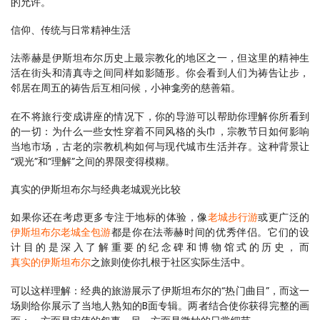
的允许。
信仰、传统与日常精神生活
法蒂赫是伊斯坦布尔历史上最宗教化的地区之一，但这里的精神生
活在街头和清真寺之间同样如影随形。你会看到人们为祷告让步，
邻居在周五的祷告后互相问候，小神龛旁的慈善箱。 
在不将旅行变成讲座的情况下，你的导游可以帮助你理解你所看到
的一切：为什么一些女性穿着不同风格的头巾，宗教节日如何影响
当地市场，古老的宗教机构如何与现代城市生活并存。这种背景让
“观光”和“理解”之间的界限变得模糊。
真实的伊斯坦布尔与经典老城观光比较
如果你还在考虑更多专注于地标的体验，像
老城步行游
或更广泛的
伊斯坦布尔老城全包游
都是你在法蒂赫时间的优秀伴侣。它们的设
计目的是深入了解重要的纪念碑和博物馆式的历史，而
真实的伊斯坦布尔
之旅则使你扎根于社区实际生活中。
可以这样理解：经典的旅游展示了伊斯坦布尔的“热门曲目”，而这一
场则给你展示了当地人熟知的B面专辑。两者结合使你获得完整的画