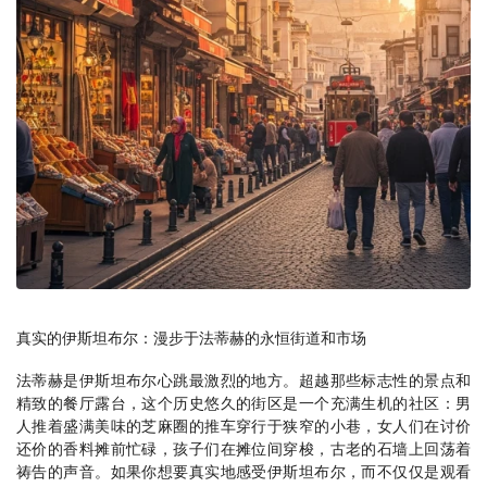
真实的伊斯坦布尔：漫步于法蒂赫的永恒街道和市场
法蒂赫是伊斯坦布尔心跳最激烈的地方。超越那些标志性的景点和
精致的餐厅露台，这个历史悠久的街区是一个充满生机的社区：男
人推着盛满美味的芝麻圈的推车穿行于狭窄的小巷，女人们在讨价
还价的香料摊前忙碌，孩子们在摊位间穿梭，古老的石墙上回荡着
祷告的声音。如果你想要真实地感受伊斯坦布尔，而不仅仅是观看