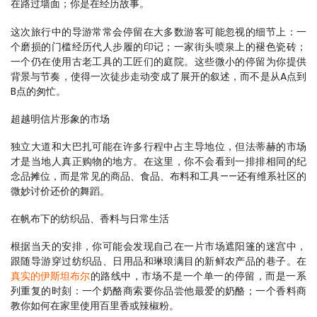
在路过墙面；你是在经历故事。
这次旅行中的导游常常会停留在大多数游客可能忽视的细节上：一
个磨损的门槛经历代人步履的印记；一家街头喷泉上的褪色瓷砖；
一个仍在使用古老工具的工匠们的庭院。这些微小的停留为你提供
背景与节奏，使得一次徒步走动变成了展开的叙述，而不是从A点到
B点的匆忙。
超越明信片形象的市场
独立大道和大巴扎可能在许多行程中占主导地位，但法蒂赫的市场
才是当地人真正购物的地方。在这里，你不会看到一排排相同的纪
念品摊位，而是常见的商品、食品、布料和工具——还有维系社区的
微妙讨价还价的舞蹈。
在帆布下的纺织品、香料与日常生活
根据当天的安排，你可能会发现自己在一片市场遮阳篷的迷宫中，
跟随导游穿过纺织品、日用品和琳琅满目的新鲜农产品的巷子。在
真实的伊斯坦布尔
的路线中，市场不是一个单一的停留，而是一系
列重复的时刻：一个奶酪商索要你品尝他最爱的奶酪；一个香料商
教你如何在家里使用百里香或辣椒粉。