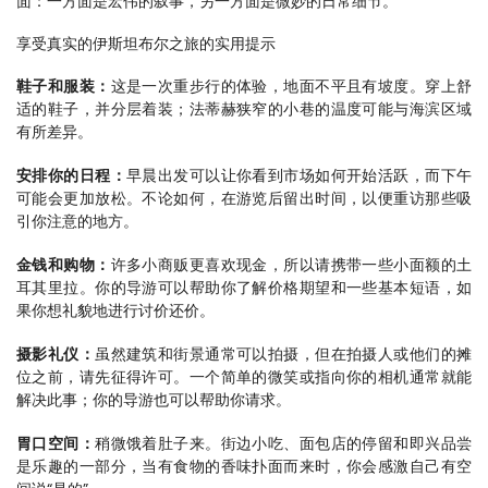
面：一方面是宏伟的叙事，另一方面是微妙的日常细节。
享受真实的伊斯坦布尔之旅的实用提示
鞋子和服装：
这是一次重步行的体验，地面不平且有坡度。穿上舒
适的鞋子，并分层着装；法蒂赫狭窄的小巷的温度可能与海滨区域
有所差异。
安排你的日程：
早晨出发可以让你看到市场如何开始活跃，而下午
可能会更加放松。不论如何，在游览后留出时间，以便重访那些吸
引你注意的地方。
金钱和购物：
许多小商贩更喜欢现金，所以请携带一些小面额的土
耳其里拉。你的导游可以帮助你了解价格期望和一些基本短语，如
果你想礼貌地进行讨价还价。
摄影礼仪：
虽然建筑和街景通常可以拍摄，但在拍摄人或他们的摊
位之前，请先征得许可。一个简单的微笑或指向你的相机通常就能
解决此事；你的导游也可以帮助你请求。
胃口空间：
稍微饿着肚子来。街边小吃、面包店的停留和即兴品尝
是乐趣的一部分，当有食物的香味扑面而来时，你会感激自己有空