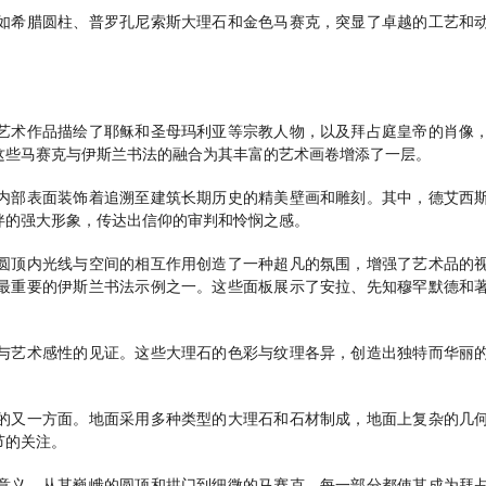
如希腊圆柱、普罗孔尼索斯大理石和金色马赛克，突显了卓越的工艺和
艺术作品描绘了耶稣和圣母玛利亚等宗教人物，以及拜占庭皇帝的肖像
这些马赛克与伊斯兰书法的融合为其丰富的艺术画卷增添了一层。
内部表面装饰着追溯至建筑长期历史的精美壁画和雕刻。其中，德艾西
伴的强大形象，传达出信仰的审判和怜悯之感。
圆顶内光线与空间的相互作用创造了一种超凡的氛围，增强了艺术品的
最重要的伊斯兰书法示例之一。这些面板展示了安拉、先知穆罕默德和
与艺术感性的见证。这些大理石的色彩与纹理各异，创造出独特而华丽
的又一方面。地面采用多种类型的大理石和石材制成，地面上复杂的几
节的关注。
意义，从其巍峨的圆顶和拱门到细微的马赛克，每一部分都使其成为拜