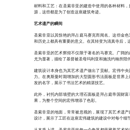
材料和工艺：在圣索非亚的建造中使用的各种材料，
源，这些都是为了创造这座建筑奇迹。
艺术遗产的瞬间
圣索非亚以其惊艳的拜占庭马赛克而闻名。这些金色
和历史上都具有重要的意义。在其转变为清真寺后，
圣索非亚的艺术辉煌不仅限于著名的马赛克。广阔的
尤为显著，描绘了基督被圣母玛利亚和施洗约翰所陪
建筑设计本身也为其艺术遗产做出了贡献。宏伟中央
力。在奥斯曼时期增加的大型圆形书法面板是世界上
发的名字，展示了书法艺术的精湛技艺。
此外，衬托内部墙壁的大理石面板是拜占庭帝国财富
果，为整个空间的宏伟增添了色彩。
圣索非亚的地面，常常被忽视的，展现了其艺术遗产
设计，展示了工匠在这座宏伟建筑的建设中对每个细
从本质上讲，圣索非亚的每一个角落都蕴藏着艺术的