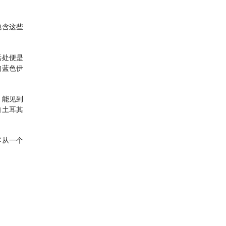
包含这些
远处便是
的蓝色伊
，能见到
自土耳其
客从一个