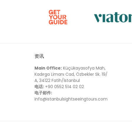
资讯
Main Office:
Küçükayasofya Mah,
Kadırga Limanı Cad, Özbekler Sk. 19/
A, 34122 Fatih/İstanbul
电话:
+90 0552 514 02 02
电子邮件:
info@istanbulsightseeingtours.com