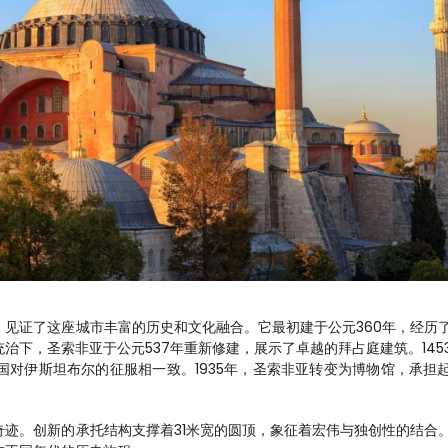
见证了这座城市丰富的历史和文化融合。它最初建于公元360年，经历
治下，圣索非亚于公元537年重新修建，展示了卓越的拜占庭建筑。145
对伊斯坦布尔的征服相一致。1935年，圣索非亚转变为博物馆，承担
迹。创新的承托结构支撑着31米宽的圆顶，象征着宏伟与独创性的结合