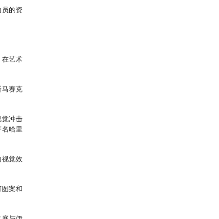
动员的资
，在艺术
斯马赛克
视觉冲击
著名哈里
的视觉效
何图案和
占庭与伊