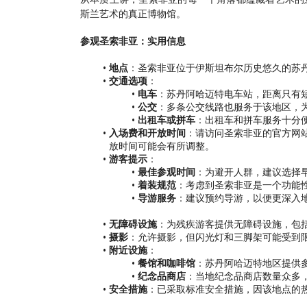
斯兰艺术的真正博物馆。
参观圣索非亚：实用信息
地点
：圣索非亚位于伊斯坦布尔历史悠久的苏
交通选项
：
电车
：苏丹阿哈迈特电车站，距离只有
公交
：多条公交线路也服务于该地区，
出租车或拼车
：出租车和拼车服务十分
入场费和开放时间
：请访问圣索非亚的官方网
放时间可能会有所调整。
游客提示
：
最佳参观时间
：为避开人群，建议选择
着装规范
：考虑到圣索非亚是一个功能
导游服务
：建议预约导游，以便更深入
无障碍设施
：为残疾游客提供无障碍设施，包
摄影
：允许摄影，但闪光灯和三脚架可能受到
附近设施
：
餐馆和咖啡馆
：苏丹阿哈迈特地区提供
纪念品商店
：当地纪念品商店数量众多
安全措施
：已采取标准安全措施，因该地点的