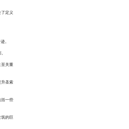
映了定义
奇迹。
彩。
性至关重
提升圣索
包括一些
建筑的巨