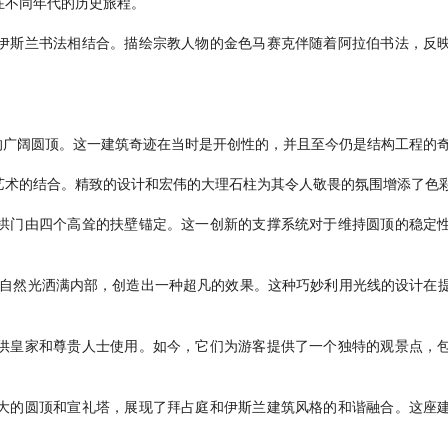
在不同年代的历史旅程。
伊斯兰书法相结合。描绘宗教人物的金色马赛克伴随着阿拉伯书法，反
的广阔圆顶。这一建筑奇迹在当时是开创性的，并且至今仍是结构工程的
艺术的结合。精致的设计和宏伟的大理石柱为其令人敬畏的氛围增添了色
拱门由四个高耸的扶壁锚定。这一创新的支撑系统对于维持圆顶的稳定
许自然光洒满内部，创造出一种超凡的效果。这种巧妙利用光线的设计在
供皇家和尊贵人士使用。如今，它们为游客提供了一个独特的观景点，
大的圆顶和宣礼塔，展现了拜占庭和伊斯兰建筑风格的和谐融合。这座
。