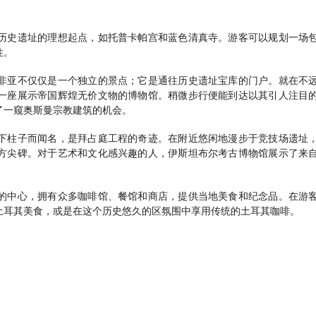
历史遗址的理想起点，如托普卡帕宫和蓝色清真寺。游客可以规划一场
性。
非亚不仅仅是一个独立的景点；它是通往历史遗址宝库的门户。就在不
一座展示帝国辉煌无价文物的博物馆。稍微步行便能到达以其引人注目
了一窥奥斯曼宗教建筑的机会。
下柱子而闻名，是拜占庭工程的奇迹。在附近悠闲地漫步于竞技场遗址
方尖碑。对于艺术和文化感兴趣的人，伊斯坦布尔考古博物馆展示了来
的中心，拥有众多咖啡馆、餐馆和商店，提供当地美食和纪念品。在游
土耳其美食，或是在这个历史悠久的区氛围中享用传统的土耳其咖啡。