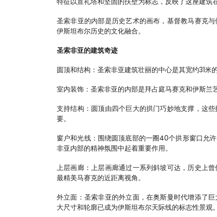
特征以宣礼塔和坚固的扶壁为标志，反映了这座建筑
圣索非亚的内部是历史艺术的画布，基督教马赛克与
伊斯坦布尔历史的文化融合。
圣索非亚的建筑奇迹
圆顶和结构：圣索非亚建筑壮丽的中心是其宽约31米
室内装饰：圣索非亚的内部是拜占庭马赛克和伊斯兰
支持结构：圆顶由四个巨大的拱门巧妙地支撑，这些
要。
窗户和光线：围绕圆顶底部的一圈40个拱形窗口允
非亚内部的精神氛围中起着重要作用。
上层画廊：上层画廊通过一系列斜坡可达，历史上曾
最精美马赛克的近距离视角。
外立面：圣索非亚的外立面，在奥斯曼时代增添了巨
大尺寸和轮廓已成为伊斯坦布尔天际线的标志性景观