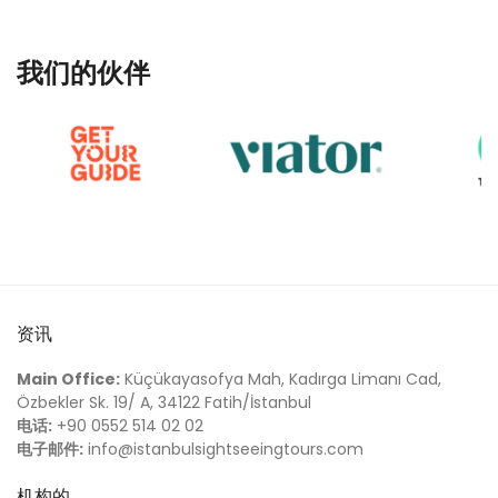
我们的伙伴
资讯
Main Office:
Küçükayasofya Mah, Kadırga Limanı Cad,
Özbekler Sk. 19/ A, 34122 Fatih/İstanbul
电话:
+90 0552 514 02 02
电子邮件:
info@istanbulsightseeingtours.com
机构的