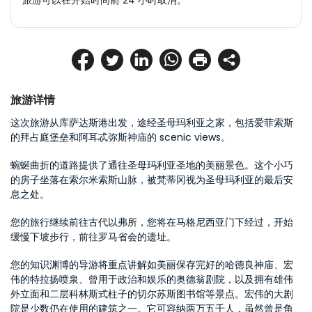
旅游可以在开始时间前 24 小时取消。
旅游详情
这次旅游从库萨达斯港出发，途经圣母玛利亚之家，包括爱菲索斯
的拜占庭堡垒和阿耳忒弥斯神庙的 scenic views。
蜿蜒曲折的道路提供了通往圣母玛利亚圣地的美丽景色。这个小巧
的房子坐落在索尔米索斯山脉，被梵蒂冈视为圣母玛利亚的最后安
息之处。
您的旅行继续前往古代以弗所，您将在马格尼西亚门下经过，开始
缓慢下坡步行，前往罗马省会的遗址。
您的知识渊博的导游将重点讲解如美丽保存完好的哈德良神庙、宏
伟的特拉扬喷泉、曾用于政治和娱乐的奥德翁剧院，以及拥有雄伟
外立面和二层科林斯式柱子的切尔苏斯图书馆等景点。宏伟的大剧
院是少数仍在使用的建筑之一。它可容纳两万五千人，虽然曾是角