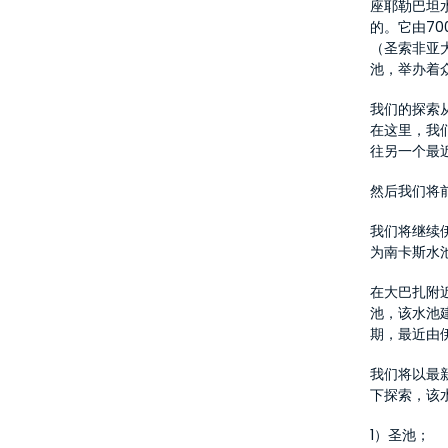
座耶勒巴坦
的。它由7
（圣索非亚
池，举办着
我们的探索
在这里，我
往另一个最
然后我们将
我们将继续
为南卡斯水
在大巴扎附
池，该水池
期，最近由
我们将以最
下探索，该水
1）圣池；