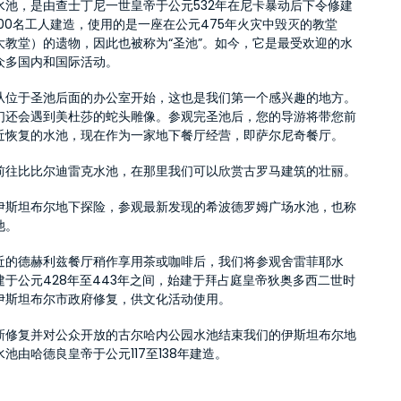
水池，是由查士丁尼一世皇帝于公元532年在尼卡暴动后下令修建
000名工人建造，使用的是一座在公元475年火灾中毁灭的教堂
大教堂）的遗物，因此也被称为“圣池”。如今，它是最受欢迎的水
众多国内和国际活动。
从位于圣池后面的办公室开始，这也是我们第一个感兴趣的地方。
们还会遇到美杜莎的蛇头雕像。参观完圣池后，您的导游将带您前
近恢复的水池，现在作为一家地下餐厅经营，即萨尔尼奇餐厅。
前往比比尔迪雷克水池，在那里我们可以欣赏古罗马建筑的壮丽。
伊斯坦布尔地下探险，参观最新发现的希波德罗姆广场水池，也称
池。
近的德赫利兹餐厅稍作享用茶或咖啡后，我们将参观舍雷菲耶水
建于公元428年至443年之间，始建于拜占庭皇帝狄奥多西二世时
伊斯坦布尔市政府修复，供文化活动使用。
新修复并对公众开放的古尔哈内公园水池结束我们的伊斯坦布尔地
池由哈德良皇帝于公元117至138年建造。