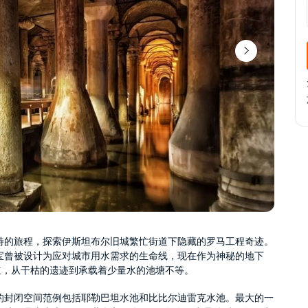
特的旅程，探索伊斯坦布尔旧城繁忙街道下隐藏的罗马工程奇迹。
宝曾被设计为应对城市用水需求的生命线，现在作为神秘的地下
屹立，从干枯的遗迹到承载着少量水的池塘不等。
的封闭空间范例包括耶勒巴坦水池和比比尔迪雷克水池。最大的一