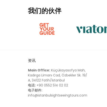
我们的伙伴
资讯
Main Office:
Küçükayasofya Mah,
Kadırga Limanı Cad, Özbekler Sk. 19/
A, 34122 Fatih/İstanbul
电话:
+90 0552 514 02 02
电子邮件:
info@istanbulsightseeingtours.com