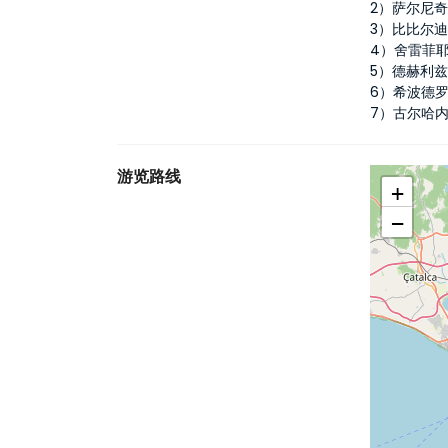
2）萨尔尼
3）比比尔
4）舍雷菲
5）德赫利
6）希波德
7）古尔哈
游览路线
+
−