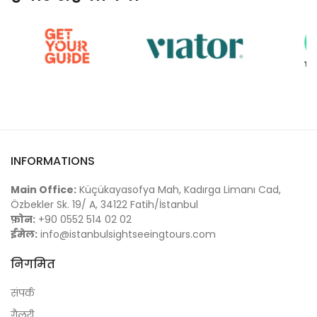
INFORMATIONS
Main Office:
Küçükayasofya Mah, Kadırga Limanı Cad,
Özbekler Sk. 19/ A, 34122 Fatih/İstanbul
फ़ोन:
+90 0552 514 02 02
ईमेल:
info@istanbulsightseeingtours.com
निगमित
संपर्क
गैलरी