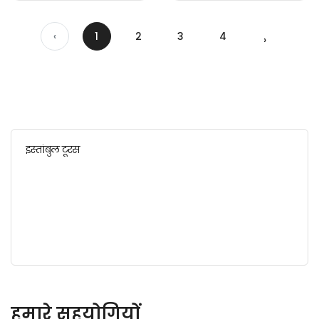
‹
1
2
3
4
›
इस्तांबुल टूरस
हमारे सहयोगियों